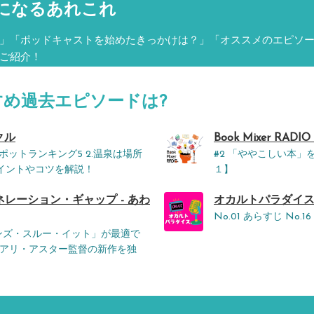
になるあれこれ
」「ポッドキャストを始めたきっかけは？」「オススメのエピソ
ご紹介！
すめ過去エピソードは?
クル
Book Mixer RADIO 
ポットランキング5 2.温泉は場所
#2 「ややこしい本
ポイントやコツを解説！
１】
レーション・ギャップ - あわ
オカルトパラダイス。 
No.01 あらすじ No.
ンズ・スルー・イット」が最適で
アリ・アスター監督の新作を独