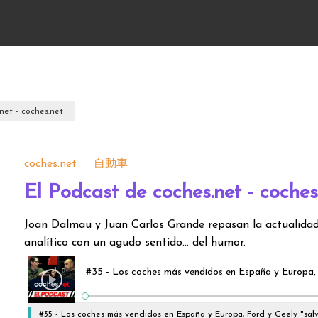
net - coches.net
coches.net
自動車
El Podcast de coches.net - coches
Joan Dalmau y Juan Carlos Grande repasan la actualida
analítico con un agudo sentido... del humor.
#35 - Los coches más vendidos en España y Europa, 
#35 - Los coches más vendidos en España y Europa, Ford y Geely "sal