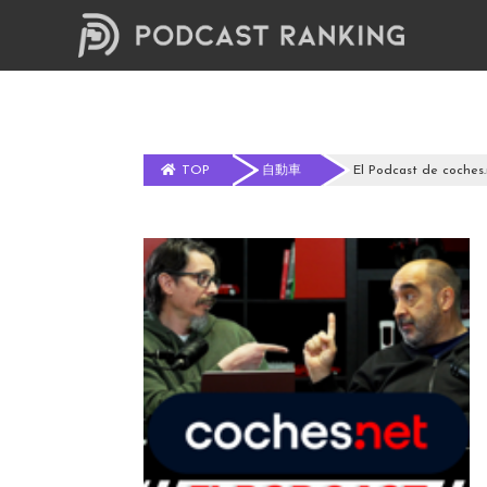
TOP
自動車
El Podcast de coches.