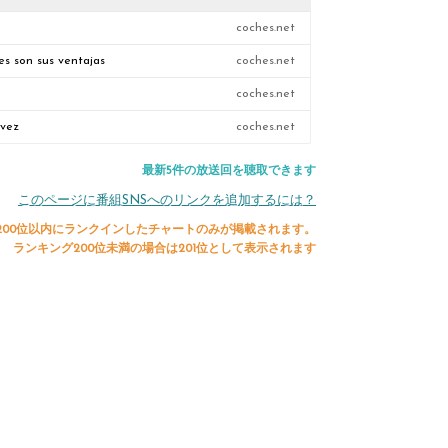
coches.net
es son sus ventajas
coches.net
coches.net
 vez
coches.net
最新5件の放送回を聴取できます
このページに番組SNSへのリンクを追加するには？
200位以内にランクインしたチャートのみが掲載されます。
ランキング200位未満の場合は201位として表示されます