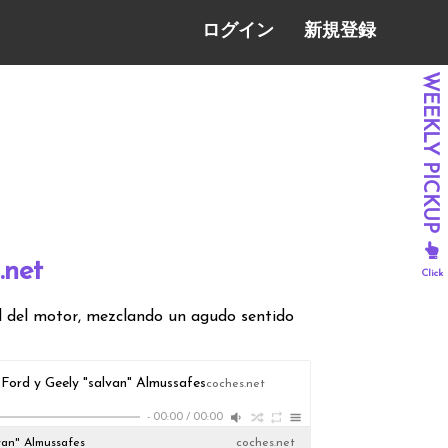
ログイン
新規登録
.net
d del motor, mezclando un agudo sentido
Ford y Geely "salvan" Almussafes
coches.net
-
00:00
/
00:00
van" Almussafes
coches.net