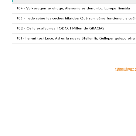
#34 - Volkswagen se ahoga, Alemania se derrumba, Europa tiembla
#33 - Todo sobre los coches híbridos: Qué son, cómo funcionan, y cuál
#32 - Os lo explicamos TODO, 1 Millón de GRACIAS
#31 - Ferrari (se) Luce, Así es la nueva Stellantis, Galloper galopa otra
1週間以内に