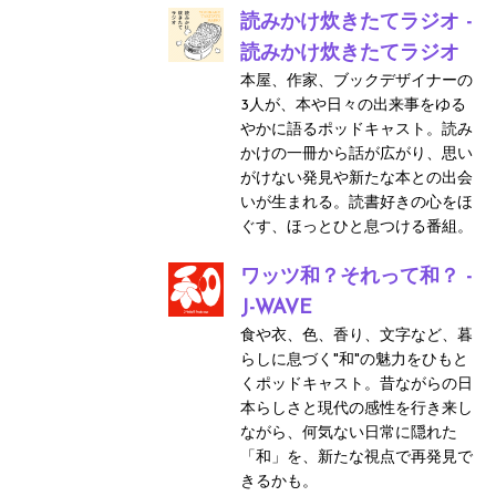
読みかけ炊きたてラジオ -
読みかけ炊きたてラジオ
本屋、作家、ブックデザイナーの
3人が、本や日々の出来事をゆる
やかに語るポッドキャスト。読み
かけの一冊から話が広がり、思い
がけない発見や新たな本との出会
いが生まれる。読書好きの心をほ
ぐす、ほっとひと息つける番組。
ワッツ和？それって和？ -
J-WAVE
食や衣、色、香り、文字など、暮
らしに息づく"和"の魅力をひもと
くポッドキャスト。昔ながらの日
本らしさと現代の感性を行き来し
ながら、何気ない日常に隠れた
「和」を、新たな視点で再発見で
きるかも。