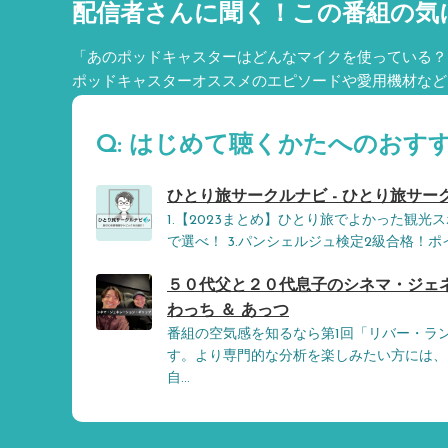
配信者さんに聞く！
この番組の気
「あのポッドキャスターはどんなマイクを使っている？
ポッドキャスターオススメのエピソードや愛用機材など
Q: はじめて聴くかたへのおす
ひとり旅サークルナビ - ひとり旅サー
1.【2023まとめ】ひとり旅でよかった観光ス
で選べ！ 3.パンシェルジュ検定2級合格！
５０代父と２０代息子のシネマ・ジェネ
わっち ＆ あっつ
番組の空気感を知るなら第1回「リバー・ラ
す。より専門的な分析を楽しみたい方には、
自...