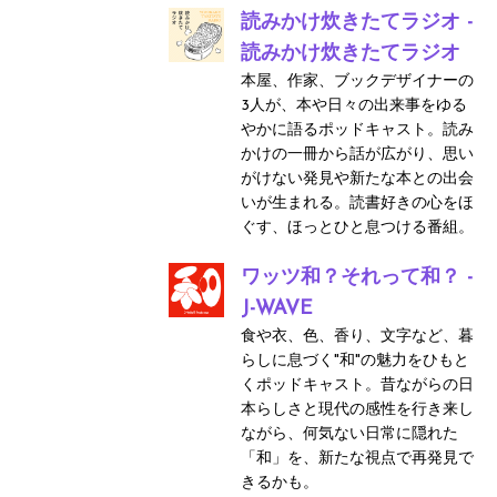
読みかけ炊きたてラジオ -
読みかけ炊きたてラジオ
本屋、作家、ブックデザイナーの
3人が、本や日々の出来事をゆる
やかに語るポッドキャスト。読み
かけの一冊から話が広がり、思い
がけない発見や新たな本との出会
いが生まれる。読書好きの心をほ
ぐす、ほっとひと息つける番組。
ワッツ和？それって和？ -
J-WAVE
食や衣、色、香り、文字など、暮
らしに息づく"和"の魅力をひもと
くポッドキャスト。昔ながらの日
本らしさと現代の感性を行き来し
ながら、何気ない日常に隠れた
「和」を、新たな視点で再発見で
きるかも。