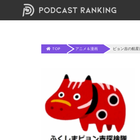
TOP
アニメ＆漫画
ピョン吉の航星日