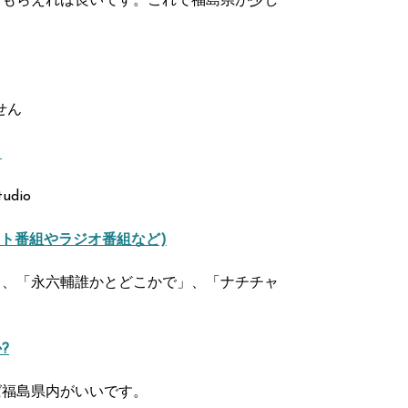
てもらえれば良いです。これで福島県が少し
せん
？
udio
ト番組やラジオ番組など)
」、「永六輔誰かとどこかで」、「ナチチャ
?
ば福島県内がいいです。