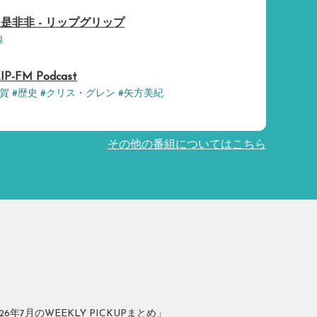
是非非 - リップグリップ
典
ZIP-FM Podcast
滋賀 #歴史 #クリス・グレン #矢方美紀
その他の番組についてはこちら
年7月のWEEKLY PICKUPまとめ」