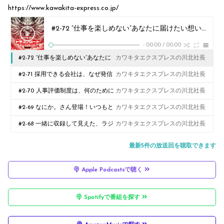
https://www.kawakita-express.co.jp/
#2-72 ”仕事を楽しめない”あなたに届けたい想い
カワキ
-
00:00
/
00:00
#2-72 ”仕事を楽しめない”あなたに
カワキタエクスプレスの川北社長
届けたい想い
#2-71 採用できる会社は、なぜ発信
カワキタエクスプレスの川北社長
を続けるのか
#2-70 人事評価制度は、何のために
カワキタエクスプレスの川北社長
あるのか
#2-69 なにか。さん登場！いつもと
カワキタエクスプレスの川北社長
違うドラゴンロード！
#2-68 一緒に収録して見えた、ラジ
カワキタエクスプレスの川北社長
オの届け方
最新5件の放送回を聴取できます
Apple Podcastsで聴く
Spotifyで番組を探す