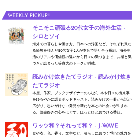
WEEKLY PICKUP!!
そこそこ頑張る20代女子の海外生活 -
シロとソイ
海外での暮らしや働き方、日本への帰国など、それぞれ異な
る経験を積んだ20代女子2人が本音で語り合う番組。海外生
活のリアルや価値観の違いから日々の気づきまで、共感と気
づきが詰まった等身大のトークが満載。
読みかけ炊きたてラジオ - 読みかけ炊き
たてラジオ
本屋、作家、ブックデザイナーの3人が、本や日々の出来事
をゆるやかに語るポッドキャスト。読みかけの一冊から話が
広がり、思いがけない発見や新たな本との出会いが生まれ
る。読書好きの心をほぐす、ほっとひと息つける番組。
ワッツ和？それって和？ - J-WAVE
食や衣、色、香り、文字など、暮らしに息づく"和"の魅力を