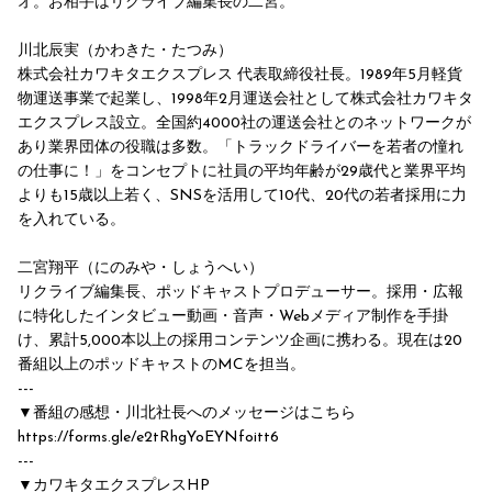
オ。お相手はリクライブ編集長の二宮。
川北辰実（かわきた・たつみ）
株式会社カワキタエクスプレス 代表取締役社長。1989年5月軽貨
物運送事業で起業し、1998年2月運送会社として株式会社カワキタ
エクスプレス設立。全国約4000社の運送会社とのネットワークが
あり業界団体の役職は多数。「トラックドライバーを若者の憧れ
の仕事に！」をコンセプトに社員の平均年齢が29歳代と業界平均
よりも15歳以上若く、SNSを活用して10代、20代の若者採用に力
を入れている。
二宮翔平（にのみや・しょうへい）
リクライブ編集長、ポッドキャストプロデューサー。採用・広報
に特化したインタビュー動画・音声・Webメディア制作を手掛
け、累計5,000本以上の採用コンテンツ企画に携わる。現在は20
番組以上のポッドキャストのMCを担当。
---
▼番組の感想・川北社長へのメッセージはこちら
https://forms.gle/e2tRhgYoEYNfoitt6
---
▼カワキタエクスプレスHP