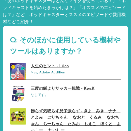
「あのポッドキャスターはどんなマイクを使っている？」「ポ
ッドキャストを始めたきっかけは？」「オススメのエピソード
は？」など、
ポッドキャスターオススメのエピソードや愛用機
材などご紹介！
Q: そのほかに使用している機材や
ツールはありますか？
人生のヒント - Lilico
Mac, Adobe Audition
三度の飯よりサッカー観戦 - Ken,K
なしです。
飾らず気取らず見栄張らず - きよ みき ナナ
とよみ ごりちゃん なおと くるみ なおち
ゃん ちーちゃん たみお もえこ ほくと よ
っしー たいしー