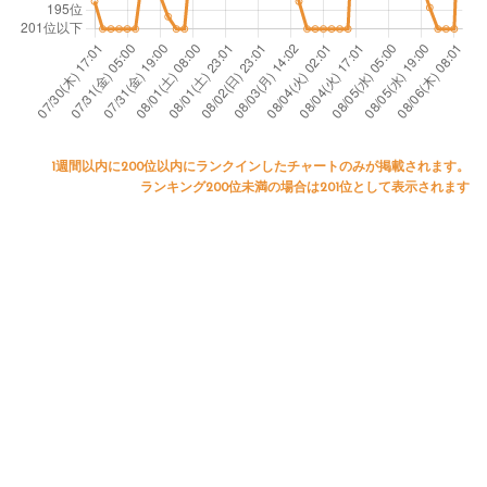
1週間以内に200位以内にランクインしたチャートのみが掲載されます。
ランキング200位未満の場合は201位として表示されます