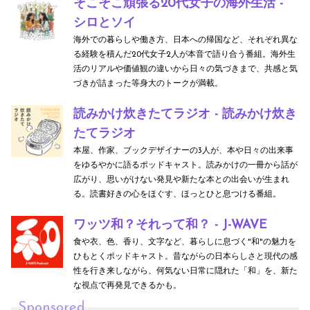
そこそこ頑張る20代女子の海外生活 -
シロとソイ
海外での暮らしや働き方、日本への帰国など、それぞれ異な
る経験を積んだ20代女子2人が本音で語り合う番組。海外生
活のリアルや価値観の違いから日々の気づきまで、共感と気
づきが詰まった等身大のトークが満載。
読みかけ炊きたてラジオ - 読みかけ炊き
たてラジオ
本屋、作家、ブックデザイナーの3人が、本や日々の出来事
をゆるやかに語るポッドキャスト。読みかけの一冊から話が
広がり、思いがけない発見や新たな本との出会いが生まれ
る。読書好きの心をほぐす、ほっとひと息つける番組。
ワッツ和？それって和？ - J-WAVE
食や衣、色、香り、文字など、暮らしに息づく"和"の魅力を
ひもとくポッドキャスト。昔ながらの日本らしさと現代の感
性を行き来しながら、何気ない日常に隠れた「和」を、新た
な視点で再発見できるかも。
Sponsored