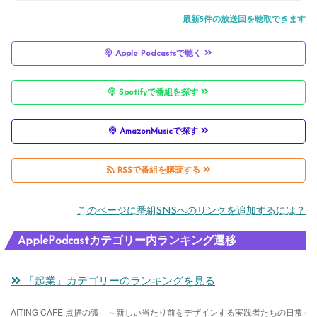
スト：うきはの宝株式会社 代表取締役 大熊 充）
ジネスがなぜ本質的で、本物かについて②」（ゲ
最新5件の放送回を聴取できます
スト：うきはの宝株式会社 代表取締役 大熊 充）
Apple Podcastsで聴く
Spotifyで番組を探す
AmazonMusicで探す
RSSで番組を購読する
このページに番組SNSへのリンクを追加するには？
ApplePodcastカテゴリー内ランキング遷移
「起業」カテゴリーのランキングを見る