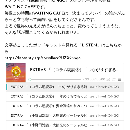
アオフィス『social hive HONGO』のメンバーが立ち寄る、
WAITING CAFEです。
毎週この時間のWAITING CAFEは、決まってメンバーの誰かがふ
らっと立ち寄って面白い話をしてくださるんです。
まるで世界の見え方がほんのちょっと、変わってしまうような。
そんな話が聞こえてくるかもしれません。
文字起こししたポッドキャストを見れる「LISTEN」はこちらか
ら
https://listen.style/p/socialhive?UZX2nbqo
EXTRA5 「（コラム朗読③）「つながりすぎる時代への処方箋」（ゲスト：NPO法人PIECES 斎 典道）
-
00:00
/
00:00
EXTRA5 「（コラム朗読③）「つながりすぎる時
socialhiveHONGO
代への処方箋」（ゲスト：NPO法人PIECES 斎 典
EXTRA5 「（コラム朗読②）一年のうちでもっと
socialhiveHONGO
道）
も頭を悩ます「採用」の話と、NPOの功罪の話」
EXTRA5 「（コラム朗読①）資金調達の営みにつ
socialhiveHONGO
（ゲスト：NPO法人PIECES 斎 典道）
いてのモヤモヤ」（ゲスト：NPO法人PIECES 斎
EXTRA4 「（小野田対談）大熊充のソーシャルビ
socialhiveHONGO
典道）
ジネスがなぜ本質的で、本物かについて③」（ゲ
EXTRA4 「（小野田対談）大熊充のソーシャルビ
socialhiveHONGO