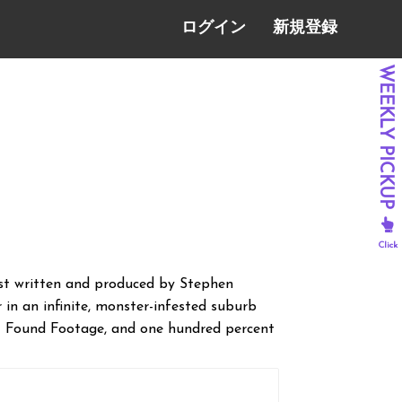
ログイン
新規登録
st written and produced by Stephen
r in an infinite, monster-infested suburb
rt Found Footage, and one hundred percent