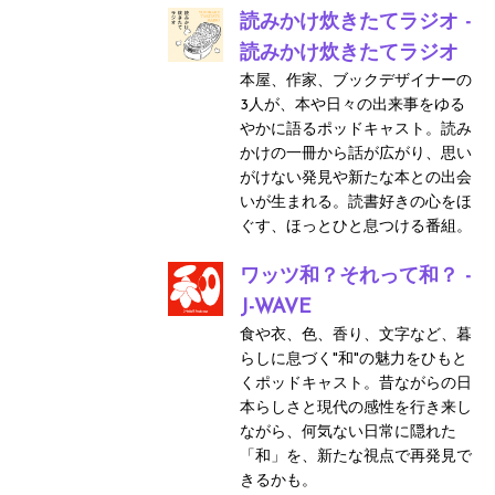
読みかけ炊きたてラジオ -
読みかけ炊きたてラジオ
本屋、作家、ブックデザイナーの
3人が、本や日々の出来事をゆる
やかに語るポッドキャスト。読み
かけの一冊から話が広がり、思い
がけない発見や新たな本との出会
いが生まれる。読書好きの心をほ
ぐす、ほっとひと息つける番組。
ワッツ和？それって和？ -
J-WAVE
食や衣、色、香り、文字など、暮
らしに息づく"和"の魅力をひもと
くポッドキャスト。昔ながらの日
本らしさと現代の感性を行き来し
ながら、何気ない日常に隠れた
「和」を、新たな視点で再発見で
きるかも。