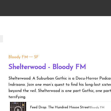
Bloody FM
SF
Shelterwood - Bloody FM
Shelterwood: A Suburban Gothic is a Docu-Horror Podca
Indrisano. Join one man’s quest to find his long-lost siste
beyond the veil. Shelterwood is one part Gothic, one pa
terrifying.
Feed Drop: The Hundred House Street
Bloody FM