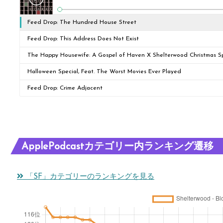
Feed Drop: The Hundred House Street
Feed Drop: This Address Does Not Exist
The Happy Housewife: A Gospel of Haven X Shelterwood Christmas Sp
Halloween Special, Feat. The Worst Movies Ever Played
Feed Drop: Crime Adjacent
ApplePodcastカテゴリー内ランキング遷移
「SF」カテゴリーのランキングを見る