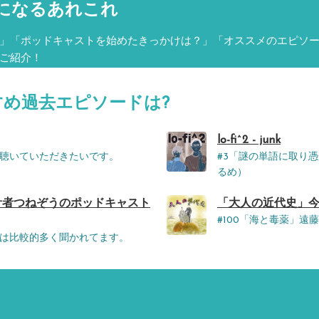
になるあれこれ
」「ポッドキャストを始めたきっかけは？」「オススメのエピソ
ご紹介！
すめ過去エピソードは?
lo-fi^2 - junk
聴いていただきたいです。
#3「謎の単語に取り憑
るめ）
械の設計者つねぞうのポッドキャスト
「大人の近代史」今
#100「海と毒薬」遠
は比較的多く聞かれてます。