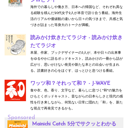
シロとソイ
海外での暮らしや働き方、日本への帰国など、それぞれ異な
る経験を積んだ20代女子2人が本音で語り合う番組。海外生
活のリアルや価値観の違いから日々の気づきまで、共感と気
づきが詰まった等身大のトークが満載。
読みかけ炊きたてラジオ - 読みかけ炊き
たてラジオ
本屋、作家、ブックデザイナーの3人が、本や日々の出来事
をゆるやかに語るポッドキャスト。読みかけの一冊から話が
広がり、思いがけない発見や新たな本との出会いが生まれ
る。読書好きの心をほぐす、ほっとひと息つける番組。
ワッツ和？それって和？ - J-WAVE
食や衣、色、香り、文字など、暮らしに息づく"和"の魅力を
ひもとくポッドキャスト。昔ながらの日本らしさと現代の感
性を行き来しながら、何気ない日常に隠れた「和」を、新た
な視点で再発見できるかも。
Sponsored
Mainichi Catch 5分でサクッとわかる