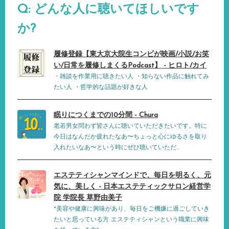
Q: どんな人に聴いてほしいです
か?
履修登録【東大京大院生コンビが映画/小説/お笑
い/日常を履修しまくるPodcast】 - ヒロト/カイ
・雑談を作業用に聴きたい人 ・知らない作品に触れてみ
たい人 ・哲学的な話題が好きな人
眠りにつくまでの10分間 - Chura
老若男女問わず皆さんに聴いていただきたいです。特に
今日はなんだか疲れたなあ〜ちょっと心にゆるさを取り
入れたいなあ〜という時にぜひ聴いていただ...
エステティシャンマインドで、毎日を明るく、元
気に、美しく - 日本エステティックサロン経営学
院 学院長 草野由美子
"美容や健康に興味があり、毎日をご機嫌に過ごしていき
たいと思っている方 エステティシャンという職業に興味