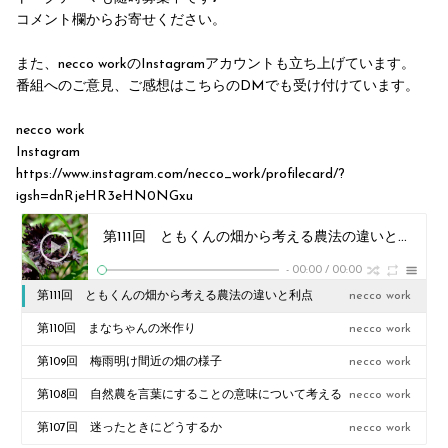
コメント欄からお寄せください。
また、necco workのInstagramアカウントも立ち上げています。
番組へのご意見、ご感想はこちらのDMでも受け付けています。
necco work
Instagram
https://www.instagram.com/necco_work/profilecard/?
igsh=dnRjeHR3eHN0NGxu
第111回 ともくんの畑から考える農法の違いと利点
nec
-
00:00
/
00:00
第111回 ともくんの畑から考える農法の違いと利点
necco work
第110回 まなちゃんの米作り
necco work
第109回 梅雨明け間近の畑の様子
necco work
第108回 自然農を言葉にすることの意味について考える
necco work
第107回 迷ったときにどうするか
necco work