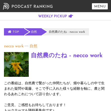
MENU
TOP
自然
自然農のたね - necco work
necco work
自然
自然農のたね - necco work
この番組は、自然農で繋がった仲間たちが、畑や暮らしの中で生
まれた疑問や葛藤、そこで手に入れた様々な経験を軸に、農と関
わるあれこれについて語り合います。
ご意見、ご感想もお待ちしております！
トークテーマも随時募集中です♪