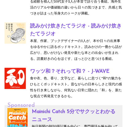
る経験を積んだ20代女子2人が本音で語り合う番組。海外生
活のリアルや価値観の違いから日々の気づきまで、共感と気
づきが詰まった等身大のトークが満載。
読みかけ炊きたてラジオ - 読みかけ炊き
たてラジオ
本屋、作家、ブックデザイナーの3人が、本や日々の出来事
をゆるやかに語るポッドキャスト。読みかけの一冊から話が
広がり、思いがけない発見や新たな本との出会いが生まれ
る。読書好きの心をほぐす、ほっとひと息つける番組。
ワッツ和？それって和？ - J-WAVE
食や衣、色、香り、文字など、暮らしに息づく"和"の魅力を
ひもとくポッドキャスト。昔ながらの日本らしさと現代の感
性を行き来しながら、何気ない日常に隠れた「和」を、新た
な視点で再発見できるかも。
Sponsored
Mainichi Catch 5分でサクッとわかる
ニュース
毎日新聞の朝刊1面記事を中心に、専門用語を噛み砕いて