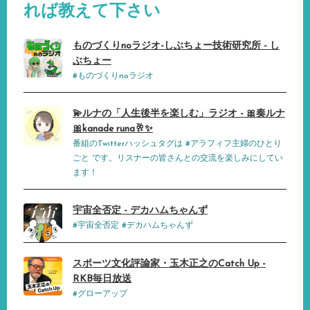
れば教えて下さい
ものづくりnoラジオ-しぶちょー技術研究所 - し
ぶちょー
#ものづくりnoラジオ
💫ルナの「人生後半を楽しむ」ラジオ - 🎀奏ルナ
🎀kanade runa🥂✨
番組のTwitterハッシュタグは #アラフィフ主婦のひとり
ごと です。リスナーの皆さんとの交流を楽しみにしてい
ます！
宇宙全否定 - デカハムちゃんず
#宇宙全否定 #デカハムちゃんず
スポーツ文化評論家・玉木正之のCatch Up -
RKB毎日放送
#グローアップ