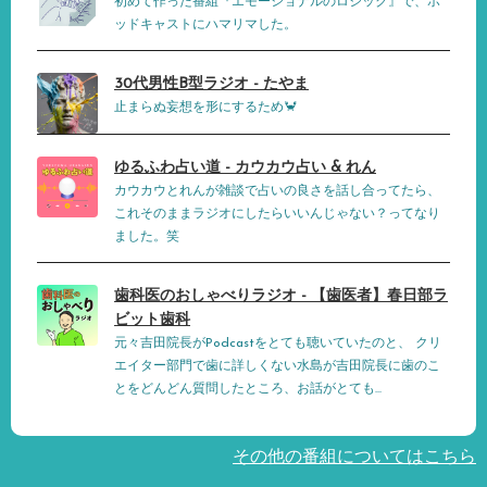
初めて作った番組『エモーショナルのロジック』で、ポ
ッドキャストにハマリマした。
30代男性B型ラジオ - たやま
止まらぬ妄想を形にするため🦀
ゆるふわ占い道 - カウカウ占い & れん
カウカウとれんが雑談で占いの良さを話し合ってたら、
これそのままラジオにしたらいいんじゃない？ってなり
ました。笑
歯科医のおしゃべりラジオ - 【歯医者】春日部ラ
ビット歯科
元々吉田院長がPodcastをとても聴いていたのと、 クリ
エイター部門で歯に詳しくない水島が吉田院長に歯のこ
とをどんどん質問したところ、お話がとても...
その他の番組についてはこちら