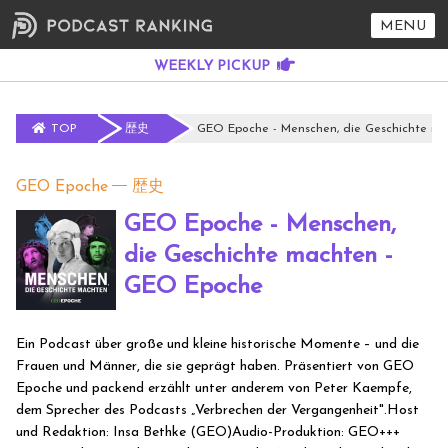
MENU
TOP
歴史
GEO Epoche - Menschen, die Geschichte m
GEO Epoche
歴史
GEO Epoche - Menschen,
die Geschichte machten -
GEO Epoche
Ein Podcast über große und kleine historische Momente – und die
Frauen und Männer, die sie geprägt haben. Präsentiert von GEO
Epoche und packend erzählt unter anderem von Peter Kaempfe,
dem Sprecher des Podcasts „Verbrechen der Vergangenheit".Host
und Redaktion: Insa Bethke (GEO)Audio-Produktion: GEO+++