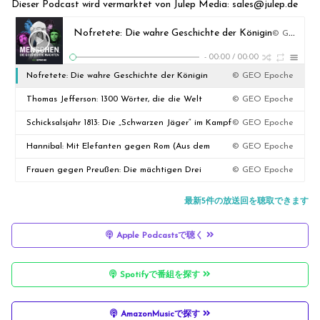
Dieser Podcast wird vermarktet von Julep Media: sales@julep.de
Nofretete: Die wahre Geschichte der Königin
© GEO Epoche
-
00:00
/
00:00
Nofretete: Die wahre Geschichte der Königin
© GEO Epoche
Thomas Jefferson: 1300 Wörter, die die Welt
© GEO Epoche
verändern
Schicksalsjahr 1813: Die „Schwarzen Jäger“ im Kampf
© GEO Epoche
gegen Napoleon
Hannibal: Mit Elefanten gegen Rom (Aus dem
© GEO Epoche
Archiv)
Frauen gegen Preußen: Die mächtigen Drei
© GEO Epoche
最新5件の放送回を聴取できます
Apple Podcastsで聴く
Spotifyで番組を探す
AmazonMusicで探す