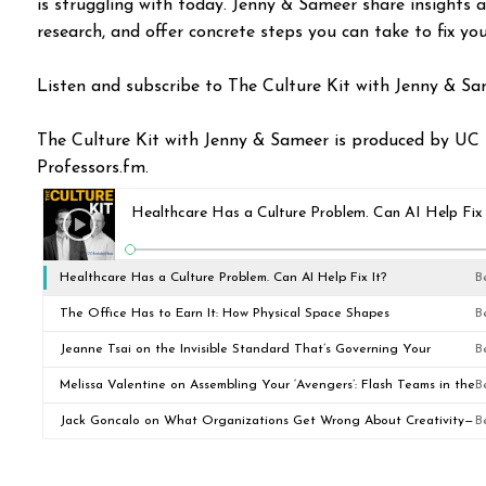
is struggling with today. Jenny & Sameer share insights 
research, and offer concrete steps you can take to fix yo
Listen and subscribe to The Culture Kit with Jenny & Sa
The Culture Kit with Jenny & Sameer is produced by UC 
Professors.fm.
Healthcare Has a Culture Problem. Can AI Help Fix 
Healthcare Has a Culture Problem. Can AI Help Fix It?
B
The Office Has to Earn It: How Physical Space Shapes
B
Organizational Culture
Jeanne Tsai on the Invisible Standard That’s Governing Your
B
Organization: Emotions
Melissa Valentine on Assembling Your ‘Avengers’: Flash Teams in the
B
Age of AI
Jack Goncalo on What Organizations Get Wrong About Creativity—
B
and What It's Costing Them