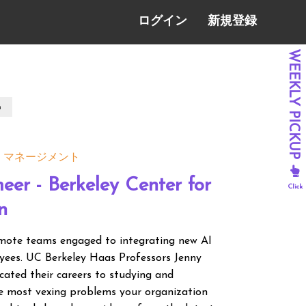
ログイン
新規登録
n
マネージメント
eer - Berkeley Center for
n
remote teams engaged to integrating new AI
oyees. UC Berkeley Haas Professors Jenny
ted their careers to studying and
e most vexing problems your organization