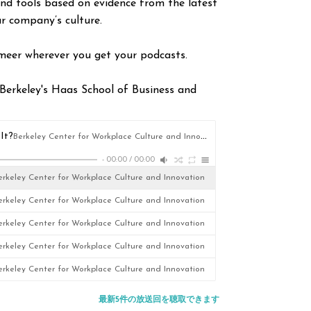
and tools based on evidence from the latest
ur company’s culture.
meer wherever you get your podcasts.
Berkeley's Haas School of Business and
It?
Berkeley Center for Workplace Culture and Innovation
-
00:00
/
00:00
erkeley Center for Workplace Culture and Innovation
erkeley Center for Workplace Culture and Innovation
erkeley Center for Workplace Culture and Innovation
erkeley Center for Workplace Culture and Innovation
erkeley Center for Workplace Culture and Innovation
最新5件の放送回を聴取できます