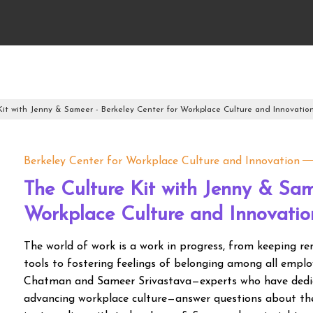
Kit with Jenny & Sameer - Berkeley Center for Workplace Culture and Innovatio
Berkeley Center for Workplace Culture and Innovation
The Culture Kit with Jenny & Sam
Workplace Culture and Innovatio
The world of work is a work in progress, from keeping 
tools to fostering feelings of belonging among all empl
Chatman and Sameer Srivastava—experts who have dedica
advancing workplace culture—answer questions about th