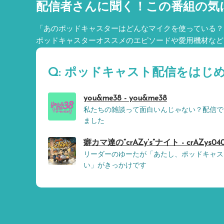
配信者さんに聞く！
この番組の気
「あのポッドキャスターはどんなマイクを使っている？
ポッドキャスターオススメのエピソードや愛用機材など
Q: ポッドキャスト配信をはじ
you&me38 - you&me38
私たちの雑談って面白いんじゃない？配信で
ました
癖カマ達の“crAZy’s”ナイト - crAZys04
リーダーのゆーたが「あたし、ポッドキャス
い」がきっかけです