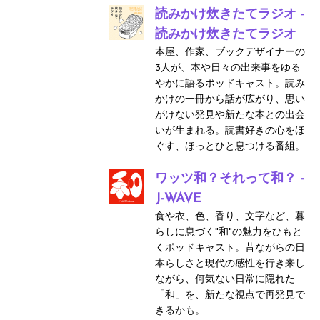
読みかけ炊きたてラジオ -
読みかけ炊きたてラジオ
本屋、作家、ブックデザイナーの
3人が、本や日々の出来事をゆる
やかに語るポッドキャスト。読み
かけの一冊から話が広がり、思い
がけない発見や新たな本との出会
いが生まれる。読書好きの心をほ
ぐす、ほっとひと息つける番組。
ワッツ和？それって和？ -
J-WAVE
食や衣、色、香り、文字など、暮
らしに息づく"和"の魅力をひもと
くポッドキャスト。昔ながらの日
本らしさと現代の感性を行き来し
ながら、何気ない日常に隠れた
「和」を、新たな視点で再発見で
きるかも。