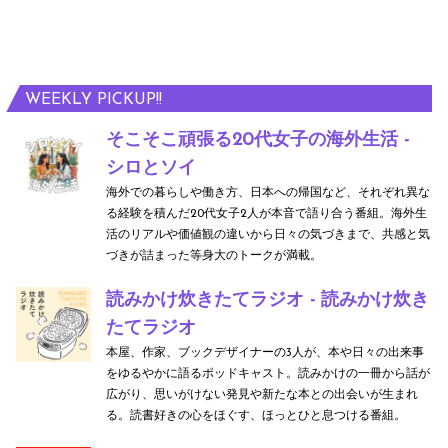
WEEKLY PICKUP!!
そこそこ頑張る20代女子の海外生活 -
シロとソイ
海外での暮らしや働き方、日本への帰国など、それぞれ異な
る経験を積んだ20代女子2人が本音で語り合う番組。海外生
活のリアルや価値観の違いから日々の気づきまで、共感と気
づきが詰まった等身大のトークが満載。
読みかけ炊きたてラジオ - 読みかけ炊き
たてラジオ
本屋、作家、ブックデザイナーの3人が、本や日々の出来事
をゆるやかに語るポッドキャスト。読みかけの一冊から話が
広がり、思いがけない発見や新たな本との出会いが生まれ
る。読書好きの心をほぐす、ほっとひと息つける番組。