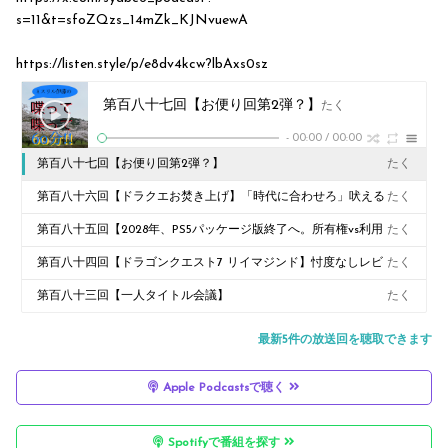
s=11&t=sfoZQzs_14mZk_KJNvuewA
https://listen.style/p/e8dv4kcw?lbAxs0sz
第百八十七回【お便り回第2弾？】
たく
-
00:00
/
00:00
第百八十七回【お便り回第2弾？】
たく
第百八十六回【ドラクエお焚き上げ】「時代に合わせろ」吠える
たく
僕にお便り殺到！ブランドの傲慢さと愛の毒吐きレスポンス
第百八十五回【2028年、PS5パッケージ版終了へ。所有権vs利用
たく
権の狭間で考える「おもちゃ」としてのゲームの終焉】
第百八十四回【ドラゴンクエスト7 リイマジンド】忖度なしレビ
たく
ュー！26年越しの完走と、スクエニに物申す「愛の毒吐き」SP
第百八十三回【一人タイトル会議】
たく
最新5件の放送回を聴取できます
Apple Podcastsで聴く
Spotifyで番組を探す