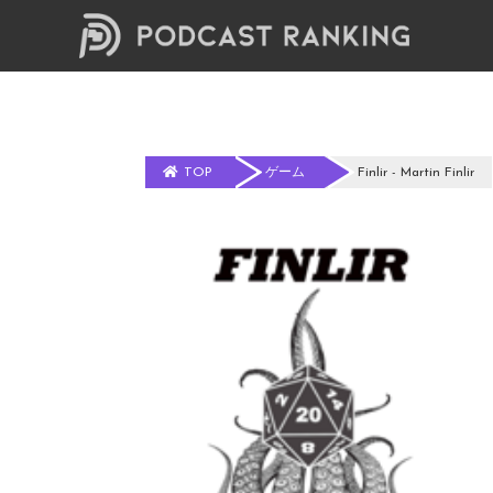
TOP
ゲーム
Finlir - Martin Finlir