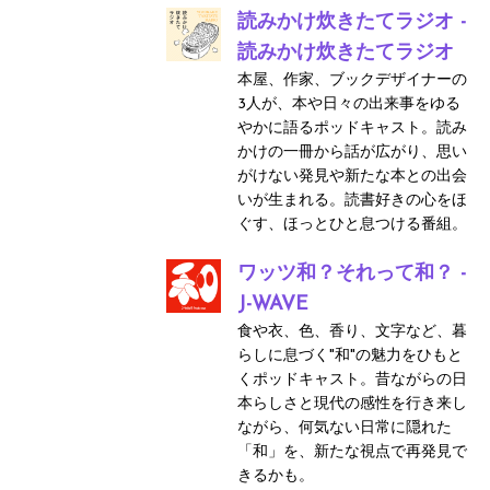
読みかけ炊きたてラジオ -
読みかけ炊きたてラジオ
本屋、作家、ブックデザイナーの
3人が、本や日々の出来事をゆる
やかに語るポッドキャスト。読み
かけの一冊から話が広がり、思い
がけない発見や新たな本との出会
いが生まれる。読書好きの心をほ
ぐす、ほっとひと息つける番組。
ワッツ和？それって和？ -
J-WAVE
食や衣、色、香り、文字など、暮
らしに息づく"和"の魅力をひもと
くポッドキャスト。昔ながらの日
本らしさと現代の感性を行き来し
ながら、何気ない日常に隠れた
「和」を、新たな視点で再発見で
きるかも。