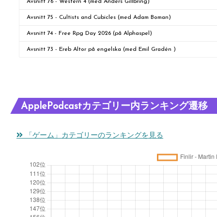
Avsnitt 76 - Western 4 (med Anders Gillbring)
Avsnitt 75 - Cultists and Cubicles (med Adam Boman)
Avsnitt 74 - Free Rpg Day 2026 (på Alphaspel)
Avsnitt 73 - Ereb Altor på engelska (med Emil Gradén )
ApplePodcastカテゴリー内ランキング遷移
「ゲーム」カテゴリーのランキングを見る