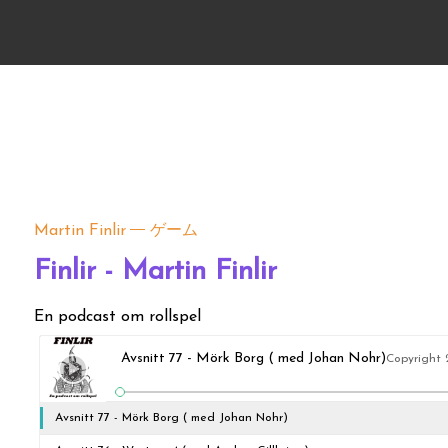
Martin Finlir
ゲーム
Finlir - Martin Finlir
En podcast om rollspel
Avsnitt 77 - Mörk Borg ( med Johan Nohr)
Copyright 
Avsnitt 77 - Mörk Borg ( med Johan Nohr)