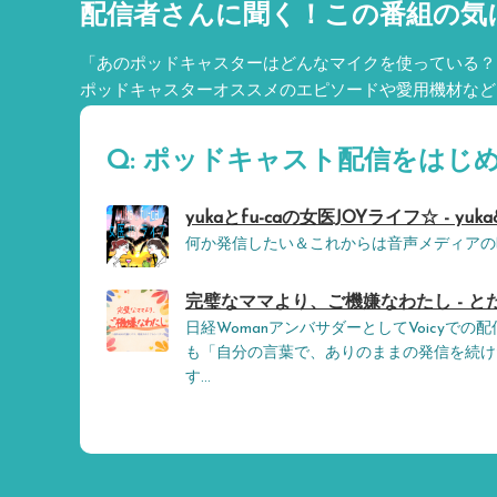
配信者さんに聞く！
この番組の気
「あのポッドキャスターはどんなマイクを使っている？
ポッドキャスターオススメのエピソードや愛用機材など
Q: ポッドキャスト配信をはじ
yukaとfu-caの女医JOYライフ☆ - yuka&
何か発信したい＆これからは音声メディアの
完璧なママより、ご機嫌なわたし - と
日経WomanアンバサダーとしてVoicyで
も「自分の言葉で、ありのままの発信を続け
す...