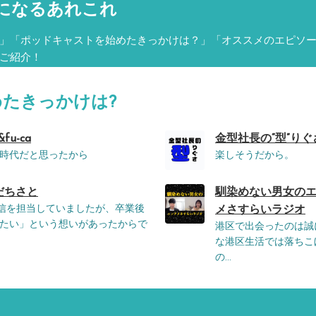
になるあれこれ
」「ポッドキャストを始めたきっかけは？」「オススメのエピソ
ご紹介！
めたきっかけは?
fu-ca
金型社長の“型”りぐさ
時代だと思ったから
楽しそうだから。
だちさと
馴染めない男女のエ
の配信を担当していましたが、卒業後
メさすらいラジオ
たい」という想いがあったからで
港区で出会ったのは誠
な港区生活では落ちこ
の...