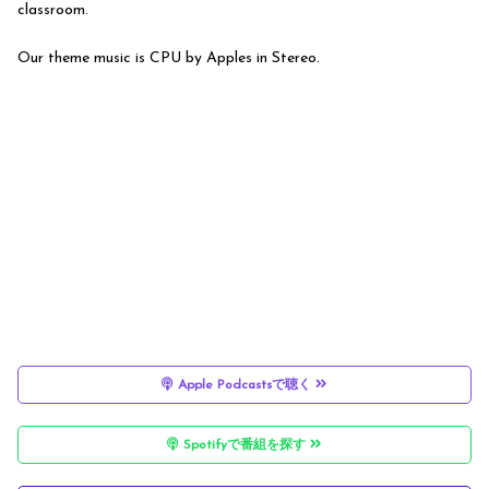
classroom.
Our theme music is CPU by Apples in Stereo.
Apple Podcastsで聴く
Spotifyで番組を探す