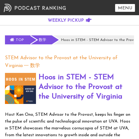
MENU
TOP
数学
Hoos in STEM - STEM Advisor to the Provost 
STEM Advisor to the Provost at the University of
Virginia
数学
Hoos in STEM - STEM
Advisor to the Provost at
the University of Virginia
Host Ken Ono, STEM Advisor to the Provost, keeps his finger on
the pulse of scientific and technological innovation at UVA. Hoos
in STEM showcases the marvelous cornucopia of STEM at UVA,
from the latest innovations to growth inside and outside the