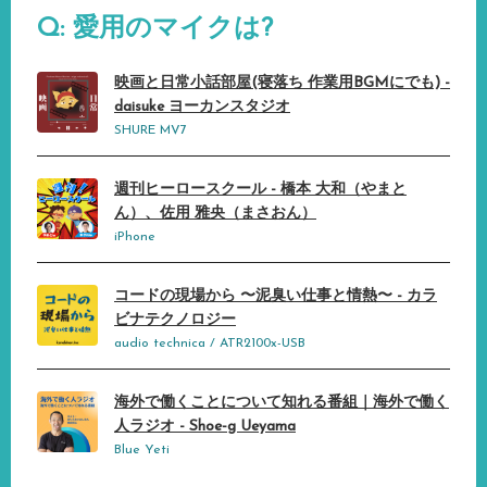
Q: 愛用のマイクは?
映画と日常小話部屋(寝落ち 作業用BGMにでも) -
daisuke ヨーカンスタジオ
SHURE MV7
週刊ヒーロースクール - 橋本 大和（やまと
ん）、佐用 雅央（まさおん）
iPhone
コードの現場から 〜泥臭い仕事と情熱〜 - カラ
ビナテクノロジー
audio technica / ATR2100x-USB
海外で働くことについて知れる番組｜海外で働く
人ラジオ - Shoe-g Ueyama
Blue Yeti