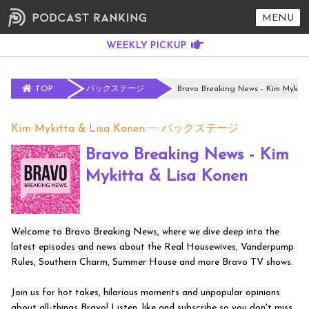
MENU
TOP
バックステージ
Bravo Breaking News - Kim Mykitt
Kim Mykitta & Lisa Konen
バックステージ
Bravo Breaking News - Kim
Mykitta & Lisa Konen
Welcome to Bravo Breaking News, where we dive deep into the
latest episodes and news about the Real Housewives, Vanderpump
Rules, Southern Charm, Summer House and more Bravo TV shows.
Join us for hot takes, hilarious moments and unpopular opinions
about all-things Bravo! Listen, like and subscribe so you don't miss