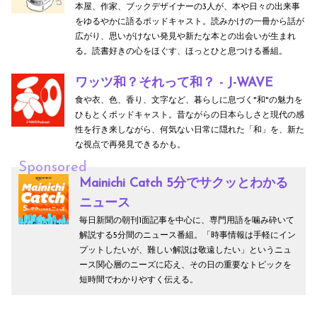
本屋、作家、ブックデザイナーの3人が、本や日々の出来事
をゆるやかに語るポッドキャスト。読みかけの一冊から話が
広がり、思いがけない発見や新たな本との出会いが生まれ
る。読書好きの心をほぐす、ほっとひと息つける番組。
ワッツ和？それって和？ - J-WAVE
食や衣、色、香り、文字など、暮らしに息づく"和"の魅力を
ひもとくポッドキャスト。昔ながらの日本らしさと現代の感
性を行き来しながら、何気ない日常に隠れた「和」を、新た
な視点で再発見できるかも。
Sponsored
Mainichi Catch 5分でサクッとわかる
ニュース
毎日新聞の朝刊1面記事を中心に、専門用語を噛み砕いて
解説する5分間のニュース番組。「時事情報は手軽にイン
プットしたいが、難しい解説は敬遠したい」というニュ
ース関心層のニーズに応え、その日の重要なトピックを
短時間でわかりやすく伝える。