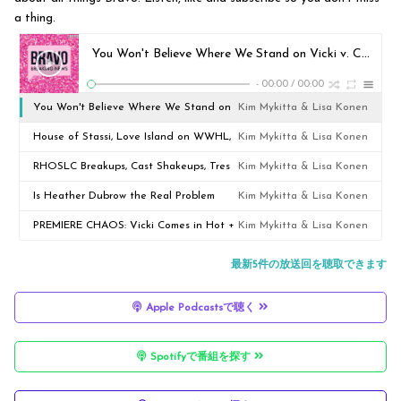
a thing.
You Won't Believe Where We Stand on Vicki v. Carmella! Real Housewives of Orange County S20 E5 Recap
-
00:00
/
00:00
You Won't Believe Where We Stand on
Kim Mykitta & Lisa Konen
Vicki v. Carmella! Real Housewives of
House of Stassi, Love Island on WWHL,
Kim Mykitta & Lisa Konen
Orange County S20 E5 Recap
RHOC S20 Truths! Real Housewives of
RHOSLC Breakups, Cast Shakeups, Tres
Kim Mykitta & Lisa Konen
Orange County E4 Recap
Amigas Makeups! Real Housewives of
Is Heather Dubrow the Real Problem
Kim Mykitta & Lisa Konen
Orange County S20 E3 Recap
Here? Real Housewives of Orange
PREMIERE CHAOS: Vicki Comes in Hot +
Kim Mykitta & Lisa Konen
County S20 E2 Recap
Heather Dubrow Exposed! Real
最新5件の放送回を聴取できます
Housewives of Orange County Recap
Apple Podcastsで聴く
Spotifyで番組を探す