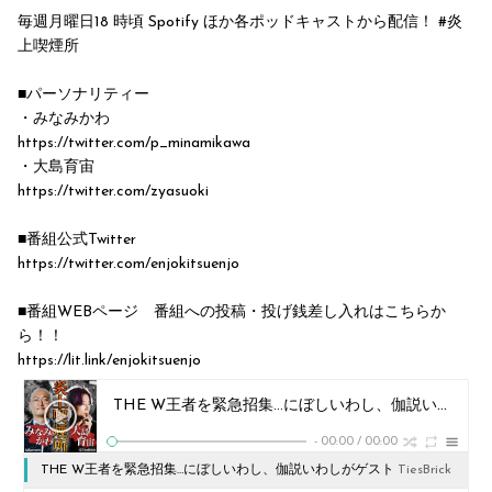
毎週月曜日18 時頃 Spotify ほか各ポッドキャストから配信！ #炎
上喫煙所
■パーソナリティー
・みなみかわ
https://twitter.com/p_minamikawa
・大島育宙
https://twitter.com/zyasuoki
■番組公式Twitter
https://twitter.com/enjokitsuenjo
■番組WEBページ 番組への投稿・投げ銭差し入れはこちらか
ら！！
https://lit.link/enjokitsuenjo
THE W王者を緊急招集…にぼしいわし、伽説いわしがゲスト出演！みなみかわと大島を巻き込んだライブの配信映像送る送らない問題をみなみかわが追撃!?【個人事務所向きか大手向きか】いわし本人の人間性を紐解き行き着いた答えとは!?
-
00:00
/
00:00
THE W王者を緊急招集…にぼしいわし、伽説いわしがゲスト
TiesBrick