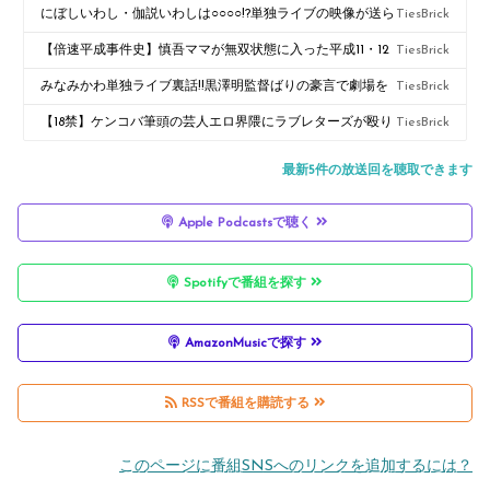
出演！みなみかわと大島を巻き込んだライブの配信映像送る
にぼしいわし・伽説いわしは○○○○!?単独ライブの映像が送ら
TiesBrick
送らない問題をみなみかわが追撃!?【個人事務所向きか大手
れてきた大島と送られてこないみなみかわ。佐藤浩一・竹中
【倍速平成事件史】慎吾ママが無双状態に入った平成11・12
TiesBrick
向きか】いわし本人の人間性を紐解き行き着いた答えとは!?
直人らが脂ギッシュなバイオレンスアクション映画
年を振り返る!!大流行したaiboは大島のトラウマ!?FF攻略情
みなみかわ単独ライブ裏話!!黒澤明監督ばりの豪言で劇場を
TiesBrick
『GONIN』を振り返る!!【世紀末映画史#13】
報を1,000円で売った中学生に憤る2人…
大改造!?「りくりゅう」の改名を勝手に考える.サッカーW杯
【18禁】ケンコバ筆頭の芸人エロ界隈にラブレターズが殴り
TiesBrick
に関心がない2人…
込み!?身体改造をなぜするのか?実はみなみかわ嫁も〇〇願望
最新5件の放送回を聴取できます
あり!?【みなみかわさん、大島さんコレ知ってます？R18
Apple Podcastsで聴く
#2】
Spotifyで番組を探す
AmazonMusicで探す
RSSで番組を購読する
このページに番組SNSへのリンクを追加するには？