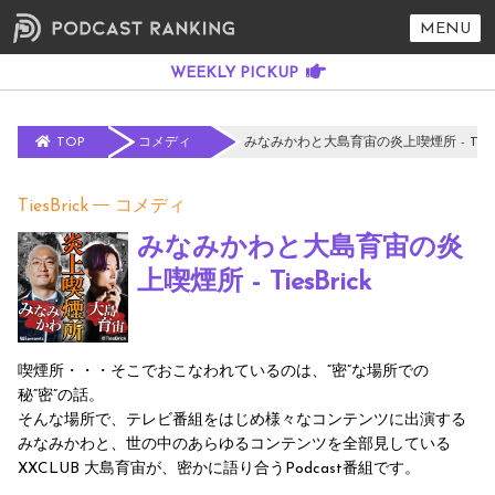
MENU
TOP
コメディ
みなみかわと大島育宙の炎上喫煙所 - TiesBr
TiesBrick
コメディ
みなみかわと大島育宙の炎
上喫煙所 - TiesBrick
喫煙所・・・そこでおこなわれているのは、“密”な場所での
秘“密”の話。
そんな場所で、テレビ番組をはじめ様々なコンテンツに出演する
みなみかわと、世の中のあらゆるコンテンツを全部見している
XXCLUB 大島育宙が、密かに語り合うPodcast番組です。