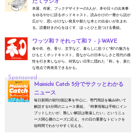
たてラジオ
本屋、作家、ブックデザイナーの3人が、本や日々の出来事
をゆるやかに語るポッドキャスト。読みかけの一冊から話が
広がり、思いがけない発見や新たな本との出会いが生まれ
る。読書好きの心をほぐす、ほっとひと息つける番組。
ワッツ和？それって和？ - J-WAVE
食や衣、色、香り、文字など、暮らしに息づく"和"の魅力を
ひもとくポッドキャスト。昔ながらの日本らしさと現代の感
性を行き来しながら、何気ない日常に隠れた「和」を、新た
な視点で再発見できるかも。
Sponsored
Mainichi Catch 5分でサクッとわかる
ニュース
毎日新聞の朝刊1面記事を中心に、専門用語を噛み砕いて
解説する5分間のニュース番組。「時事情報は手軽にイン
プットしたいが、難しい解説は敬遠したい」というニュ
ース関心層のニーズに応え、その日の重要なトピックを
短時間でわかりやすく伝える。