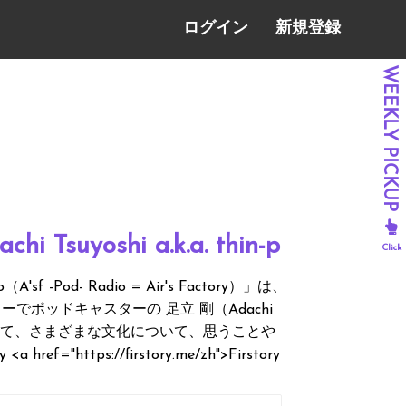
ログイン
新規登録
chi Tsuyoshi a.k.a. thin-p
 -Pod- Radio = Air's Factory）」は、
ポッドキャスターの 足立 剛（Adachi
ついて、さまざまな文化について、思うことや
f="https://firstory.me/zh">Firstory