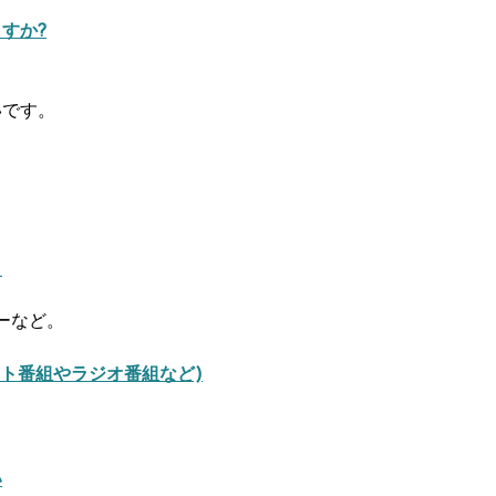
すか?
いです。
？
ダーなど。
ト番組やラジオ番組など)
い