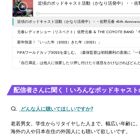
近頃のポッドキャスト活動（かなり活発中）・・佐野元春 45th Annivers
また
元春レディオショー（リスペクト）佐野元春 & THE COYOTE BAND「今
25日(日) 愛知・愛知県芸術劇場大ホールの客席に僕はいた、という話し
新年快楽！「いった年（2022）きた年（2023）」
FIFAワールドカップ2022を楽しむ。（森保監督は初戦勝利の直後に「
言ってたけど、するよね。
「自己満足」は他人に強要したり押し付けたり迷惑をかけなければどん
す。 日本代表サポーターのスタンドのゴミ拾いとチームのロッカールー
けてるやつらは黙ってろ、って話です。
配信者さんに聞く！いろんなポッドキャスト
どんな人に聴いてほしいですか?
老若男女。学生からリタイヤした人まで。幅広い年齢に
海外の人や日本在住の外国人にも聴いて欲しいです。