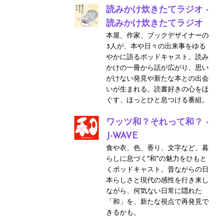
読みかけ炊きたてラジオ -
読みかけ炊きたてラジオ
本屋、作家、ブックデザイナーの
3人が、本や日々の出来事をゆる
やかに語るポッドキャスト。読み
かけの一冊から話が広がり、思い
がけない発見や新たな本との出会
いが生まれる。読書好きの心をほ
ぐす、ほっとひと息つける番組。
ワッツ和？それって和？ -
J-WAVE
食や衣、色、香り、文字など、暮
らしに息づく"和"の魅力をひもと
くポッドキャスト。昔ながらの日
本らしさと現代の感性を行き来し
ながら、何気ない日常に隠れた
「和」を、新たな視点で再発見で
きるかも。