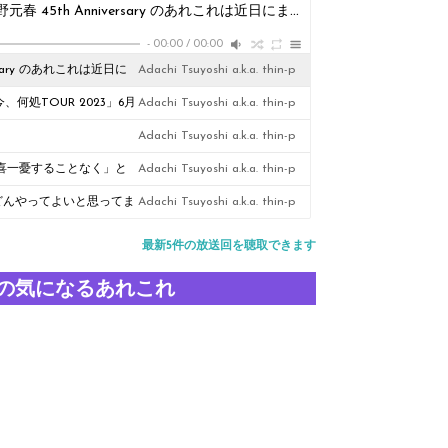
近頃のポッドキャスト活動（かなり活発中）・・佐野元春 45th Anniversary のあれこれは近日にまた
Adachi Tsuyoshi a.k.a. thi
-
00:00
/
00:00
ary のあれこれは近日に
Adachi Tsuyoshi a.k.a. thin-p
、何処TOUR 2023」6月
Adachi Tsuyoshi a.k.a. thin-p
Adachi Tsuyoshi a.k.a. thin-p
一喜一憂することなく」と
Adachi Tsuyoshi a.k.a. thin-p
どんやってよいと思ってま
Adachi Tsuyoshi a.k.a. thin-p
ム清掃についてケチをつ
最新5件の放送回を聴取できます
の気になるあれこれ
。