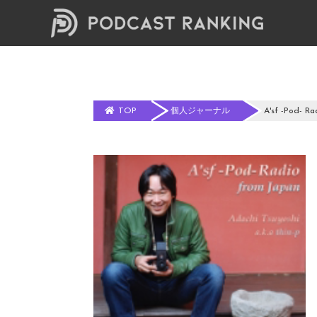
TOP
個人ジャーナル
A'sf -Pod- Ra