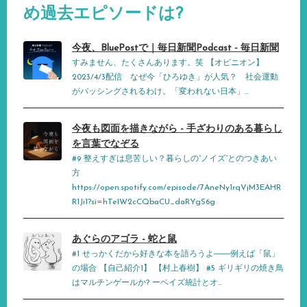
め過去エピソードは?
今夜、BluePostで｜毎日新聞Podcast - 毎日新聞
すみません、たくさんあります。笑 【オピニオン】
2023/4/3配信 なぜ今「ひろゆき」が人気？ 社会運動
がバッシングされるわけ。「変われない日本」...
今夜も図面を描きながら - 手ざわりのある暮らし
を言葉でなぞる
#9 整えすぎは息苦しい？暮らしの”ノイズ”とのつきあい
方
https://open.spotify.com/episode/7AneNy1rqVjM3EAHR
R1Ji1?si=hTeIW2cCQbaCU_daRYgS6g
あぐらのアゴラ - 蛇と鼠
#1 せっかくだから好きな本を語ろうよ――例えば「鼠」
の場合 【自己紹介1】 【村上春樹】 #5 ギリギリの焼き鳥
はマルチンゲールか? ーベイズ統計とオ...