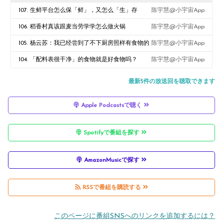
107. 生鲜平台怎么保「鲜」，又怎么「生」存
陈宇慧@小宇宙App
106. 稻香村真该跟麦当劳学学怎么做火锅
陈宇慧@小宇宙App
105. 杨云苏：我已经尝到了不下厨房照样有食物的
陈宇慧@小宇宙App
甜头
104. 「配料表很干净」的食物就是好食物吗？
陈宇慧@小宇宙App
最新5件の放送回を聴取できます
Apple Podcastsで聴く
Spotifyで番組を探す
AmazonMusicで探す
RSSで番組を購読する
このページに番組SNSへのリンクを追加するには？