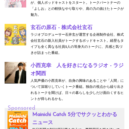
が、個人ポッドキャストをスタート。トークパートナーの
「よしお」との軽快なやり取りや、肩の力の抜けたトークが
魅力。
玄石の原石 - 株式会社玄石
ラジオプロデューサー石井玄が運営する企画制作会社、株式
会社玄石の新入社員がトークするポッドキャスト。経歴もタ
イプも全く異なる社員2人の等身大のトークに、共感と気づ
きが詰まった番組。
小西克幸 人を好きになるラジオ - ラジ
オ関西
人気声優の小西克幸が、自身の興味のあることや「人間」に
ついて深堀りしていくトーク番組。独自の視点から繰り出さ
れるトークを聞けば、日々の暮らしを少しだけ面白くするヒ
ントが得られるかも。
Sponsored
Mainichi Catch 5分でサクッとわかる
ニュース