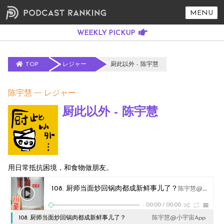
MENU
TOP
レジャー
厨此以外 - 陈宇慧
陈宇慧
レジャー
厨此以外 - 陈宇慧
用日常抵抗困境，和食物做朋友。
108. 厨师当面炒回锅肉都成新鲜事儿了？
陈宇慧@小宇宙App
-
00:00
/
00:00
108. 厨师当面炒回锅肉都成新鲜事儿了？
陈宇慧@小宇宙App