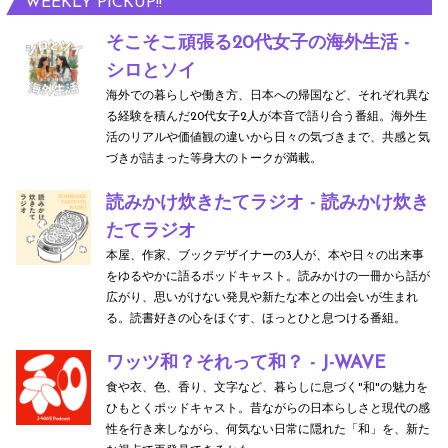
WEEKLY PICKUP!!
そこそこ頑張る20代女子の海外生活 -
シロとソイ
海外での暮らしや働き方、日本への帰国など、それぞれ異な
る経験を積んだ20代女子2人が本音で語り合う番組。海外生
活のリアルや価値観の違いから日々の気づきまで、共感と気
づきが詰まった等身大のトークが満載。
読みかけ炊きたてラジオ - 読みかけ炊き
たてラジオ
本屋、作家、ブックデザイナーの3人が、本や日々の出来事
をゆるやかに語るポッドキャスト。読みかけの一冊から話が
広がり、思いがけない発見や新たな本との出会いが生まれ
る。読書好きの心をほぐす、ほっとひと息つける番組。
ワッツ和？それって和？ - J-WAVE
食や衣、色、香り、文字など、暮らしに息づく"和"の魅力を
ひもとくポッドキャスト。昔ながらの日本らしさと現代の感
性を行き来しながら、何気ない日常に隠れた「和」を、新た