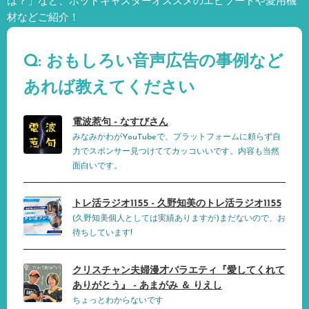
は？」など、
ポッドキャスターオススメのエピソードや愛用機
材などご紹介！
Q: おもしろい音声広告の事例など
あれば教えてください
電波惹句 - なすびさん
みなみかわがYouTubeで、プラットフォームに頼らず自
力でスポンサー見つけててカッコいいです。内容も当然
面白いです。
トレ活ラジオ1155 - 久野知美のトレ活ラジオ1155
(久野知美個人としては実績ありますが)まだないので、お
待ちしています!
クリスチャン夫婦漫才バラエティ『愛してくれて
ありがとう』 - あまがみ ＆ りえし
ちょっとわからないです