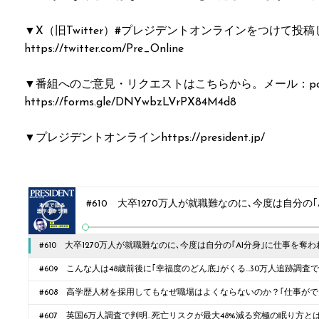
▼X（旧Twitter）#プレジデントオンラインをつけて投
https://twitter.com/Pre_Online
▼番組へのご意見・リクエストはこちらから。メール：podcast@
https://forms.gle/DNYwbzLVrPX84M4d8
▼プレジデントオンラインhttps://president.jp/
#610 大卒1270万人が就職難なのに､今度は自分の｢AI分身｣に仕事を奪
という絶望
#609 こんな人は48歳前後に｢幸福度のどん底｣がくる…30万人追跡調査
外な共通点
#608 高学歴人材を採用してもなぜ職場はよくならないのか？｢仕事がで
#607 英国6万人調査で判明…死亡リスクが最大48%減る究極の眠り方と