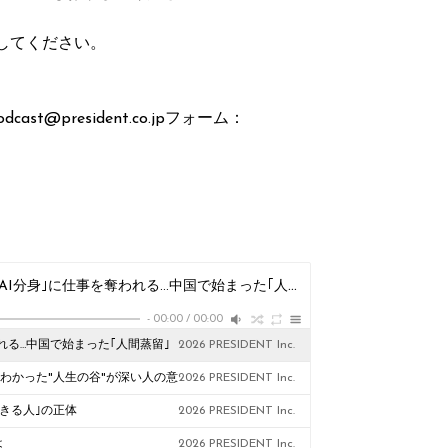
稿してください。
president.co.jpフォーム：
#610 大卒1270万人が就職難なのに､今度は自分の｢AI分身｣に仕事を奪われる…中国で始まった｢人間蒸留｣という絶望
2026 P
-
00:00
/
00:00
われる…中国で始まった｢人間蒸留｣
2026 PRESIDENT Inc.
でわかった"人生の谷"が深い人の意
2026 PRESIDENT Inc.
きる人｣の正体
2026 PRESIDENT Inc.
は
2026 PRESIDENT Inc.