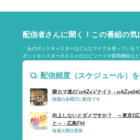
配信者さんに聞く！
この番組の気
「あのポッドキャスターはどんなマイクを使っている？
ポッドキャスターオススメのエピソードや愛用機材など
Q: 配信頻度（スケジュール）
癖カマ達の“crAZy’s”ナイト - crAZys04
隔週の金曜日に配信です
向上しないとダメですか？ ～東京⇄
と～ - 広島FM
毎週火曜日更新