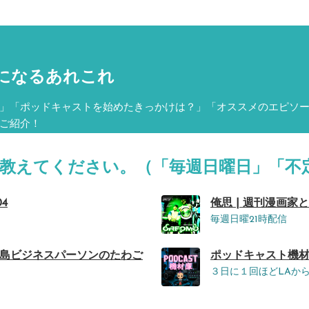
になるあれこれ
」「ポッドキャストを始めたきっかけは？」「オススメのエピソ
ご紹介！
を教えてください。（「毎週日曜日」「不
04
俺思 | 週刊漫画家と
毎週日曜21時配信
広島ビジネスパーソンのたわご
ポッドキャスト機材庫
３日に１回ほどLAか