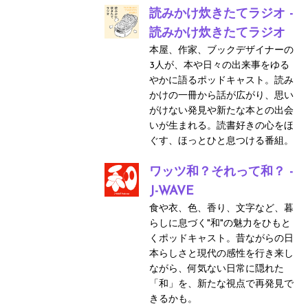
読みかけ炊きたてラジオ -
読みかけ炊きたてラジオ
本屋、作家、ブックデザイナーの
3人が、本や日々の出来事をゆる
やかに語るポッドキャスト。読み
かけの一冊から話が広がり、思い
がけない発見や新たな本との出会
いが生まれる。読書好きの心をほ
ぐす、ほっとひと息つける番組。
ワッツ和？それって和？ -
J-WAVE
食や衣、色、香り、文字など、暮
らしに息づく"和"の魅力をひもと
くポッドキャスト。昔ながらの日
本らしさと現代の感性を行き来し
ながら、何気ない日常に隠れた
「和」を、新たな視点で再発見で
きるかも。