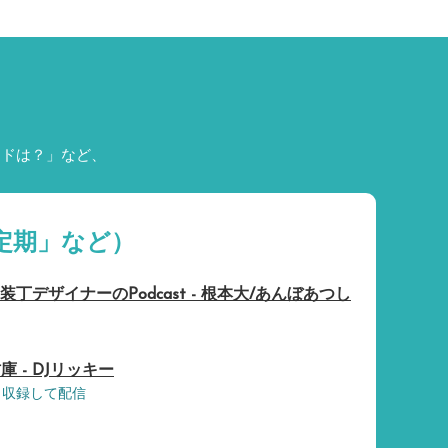
ードは？」など、
定期」など）
装丁デザイナーのPodcast - 根本大/あんぼあつし
 - DJリッキー
ら収録して配信