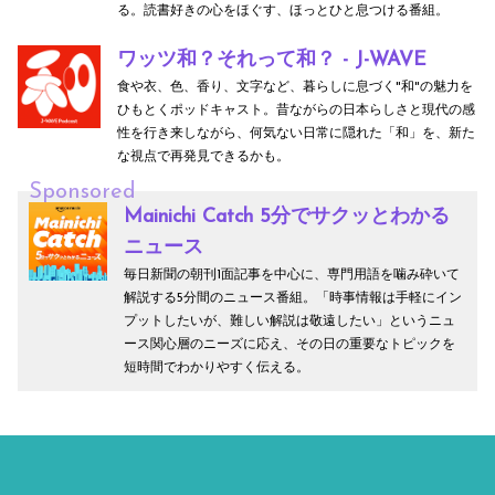
る。読書好きの心をほぐす、ほっとひと息つける番組。
ワッツ和？それって和？ - J-WAVE
食や衣、色、香り、文字など、暮らしに息づく"和"の魅力を
ひもとくポッドキャスト。昔ながらの日本らしさと現代の感
性を行き来しながら、何気ない日常に隠れた「和」を、新た
な視点で再発見できるかも。
Sponsored
Mainichi Catch 5分でサクッとわかる
ニュース
毎日新聞の朝刊1面記事を中心に、専門用語を噛み砕いて
解説する5分間のニュース番組。「時事情報は手軽にイン
プットしたいが、難しい解説は敬遠したい」というニュ
ース関心層のニーズに応え、その日の重要なトピックを
短時間でわかりやすく伝える。