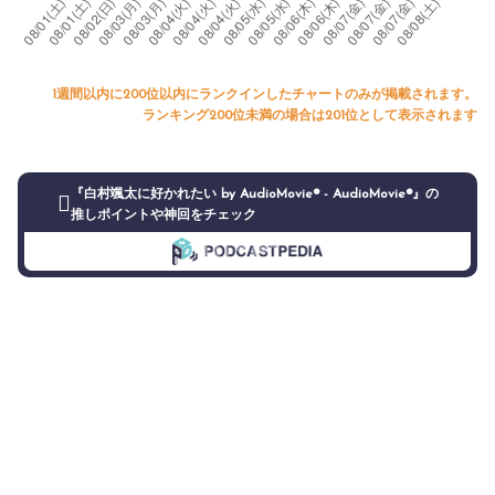
1週間以内に200位以内にランクインしたチャートのみが掲載されます。
ランキング200位未満の場合は201位として表示されます
『白村颯太に好かれたい by AudioMovie® - AudioMovie®』の
推しポイントや神回をチェック