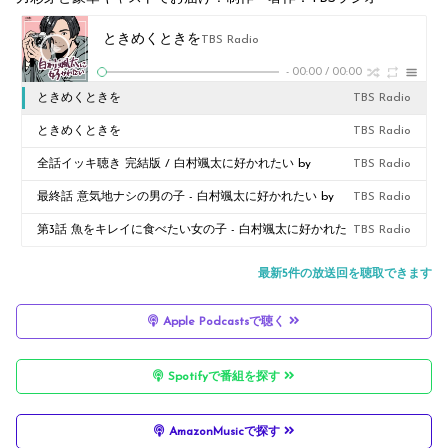
ときめくときを
TBS Radio
-
00:00
/
00:00
ときめくときを
TBS Radio
ときめくときを
TBS Radio
全話イッキ聴き 完結版 / 白村颯太に好かれたい by
TBS Radio
AudioMovie®
最終話 意気地ナシの男の子 - 白村颯太に好かれたい by
TBS Radio
AudioMovie®
第3話 魚をキレイに食べたい女の子 - 白村颯太に好かれた
TBS Radio
い by AudioMovie®
最新5件の放送回を聴取できます
Apple Podcastsで聴く
Spotifyで番組を探す
AmazonMusicで探す