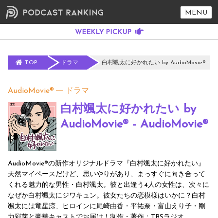
MENU
TOP
ドラマ
白村颯太に好かれたい by AudioMovie® - Aud
AudioMovie®
ドラマ
白村颯太に好かれたい by
AudioMovie® - AudioMovie®
AudioMovie®の新作オリジナルドラマ『白村颯太に好かれたい』
天然マイペースだけど、思いやりがあり、まっすぐに向き合って
くれる魅力的な男性・白村颯太。彼と出逢う4人の女性は、次々に
なぜか白村颯太にジワキュン。彼女たちの恋模様はいかに？白村
颯太には竜星涼、ヒロインに尾崎由香・平祐奈・富山えり子・剛
力彩芽と豪華キャストでお届け！制作・著作：TBSラジオ