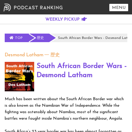
MENU
TOP
歴史
South African Border Wars - Desmond Lath
Desmond Latham
歴史
South African Border Wars -
Desmond Latham
Much has been written about the South African Border war which
is also known as the Namibian War of Independence. While the
fighting was ostensibly about Namibia, most of the significant
battles were fought inside Namibia’s northern neighbour, Angola.
South Africa’s 23 year border war has been almost forgotten as