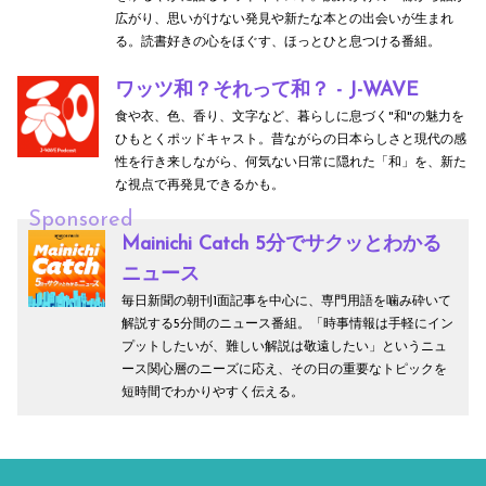
広がり、思いがけない発見や新たな本との出会いが生まれ
る。読書好きの心をほぐす、ほっとひと息つける番組。
ワッツ和？それって和？ - J-WAVE
食や衣、色、香り、文字など、暮らしに息づく"和"の魅力を
ひもとくポッドキャスト。昔ながらの日本らしさと現代の感
性を行き来しながら、何気ない日常に隠れた「和」を、新た
な視点で再発見できるかも。
Sponsored
Mainichi Catch 5分でサクッとわかる
ニュース
毎日新聞の朝刊1面記事を中心に、専門用語を噛み砕いて
解説する5分間のニュース番組。「時事情報は手軽にイン
プットしたいが、難しい解説は敬遠したい」というニュ
ース関心層のニーズに応え、その日の重要なトピックを
短時間でわかりやすく伝える。