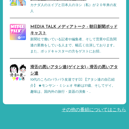
カナダ人のエイブと日本人のヨシ（私）が２０年来の友
人
MEDIA TALK メディアトーク - 朝日新聞ポッド
キャスト
新聞社で働いている記者や編集者、そして営業や広告関
連の業務をしている人まで、幅広く出演しております。
また、ポッドキャスターの方をゲストにお招...
滑舌の悪いアタシ達(ゲイと女) - 滑舌の悪いアタ
シ達
10代のころのパラパラ友達です👯‍♀️ 【アタシ達の自己紹
介】 ★モンサン・ミシェオ 年齢は3?歳、そしてゲイ。
趣味は、国内外の旅行・楽器の演奏・...
その他の番組についてはこちら