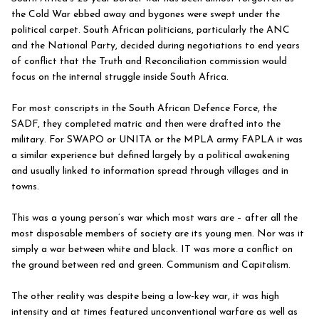
the Cold War ebbed away and bygones were swept under the
political carpet. South African politicians, particularly the ANC
and the National Party, decided during negotiations to end years
of conflict that the Truth and Reconciliation commission would
focus on the internal struggle inside South Africa.
For most conscripts in the South African Defence Force, the
SADF, they completed matric and then were drafted into the
military. For SWAPO or UNITA or the MPLA army FAPLA it was
a similar experience but defined largely by a political awakening
and usually linked to information spread through villages and in
towns.
This was a young person’s war which most wars are – after all the
most disposable members of society are its young men. Nor was it
simply a war between white and black. IT was more a conflict on
the ground between red and green. Communism and Capitalism.
The other reality was despite being a low-key war, it was high
intensity and at times featured unconventional warfare as well as