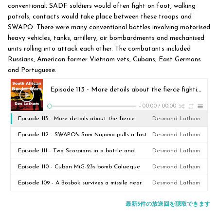
conventional. SADF soldiers would often fight on foot, walking
patrols, contacts would take place between these troops and
SWAPO. There were many conventional battles involving motorised
heavy vehicles, tanks, artillery, air bombardments and mechanised
units rolling into attack each other. The combatants included
Russians, American former Vietnam vets, Cubans, East Germans
and Portuguese.
Episode 113 - More details about the fierce fighting when PLAN invaded Namibia in April 1989
-
00:00
/
00:00
Episode 113 - More details about the fierce
Desmond Latham
fighting when PLAN invaded Namibia in April
Episode 112 - SWAPO's Sam Nujoma pulls a fast
Desmond Latham
1989
one and UNTAG struggles to cope
Episode 111 - Two Scorpions in a bottle and
Desmond Latham
peace after 23 years
Episode 110 - Cuban MiG-23s bomb Calueque
Desmond Latham
Dam and 11 SADF troops pay the price
Episode 109 - A Bosbok survives a missile near
Desmond Latham
miss as both the SADF and the Cubans gear up
最新5件の放送回を聴取できます