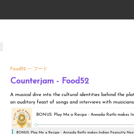
Food52
フード
Counterjam - Food52
A musical dive into the cultural identities behind the pl
an auditory feast of songs and interviews with musicians, 
BONUS: Play Me a Recipe - Annada Rathi makes In
BONUS: Play Me a Recipe - Annada Rathi makes Indian Peanutty Noo