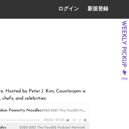
ログイン
新規登録
ate. Hosted by Peter J. Kim, Counterjam is
chefs, and celebrities.
dian Peanutty Noodles
2020-2021 The Food52 Podcast Network
-
00:00
/
00:00
dles
2020-2021 The Food52 Podcast Network