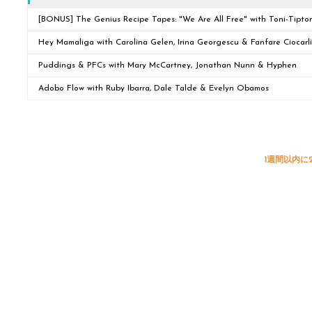
[BONUS] The Genius Recipe Tapes: "We Are All Free" with Toni-Tipto
Hey Mamaliga with Carolina Gelen, Irina Georgescu & Fanfare Ciocarl
Puddings & PFCs with Mary McCartney, Jonathan Nunn & Hyphen
Adobo Flow with Ruby Ibarra, Dale Talde & Evelyn Obamos
1週間以内に