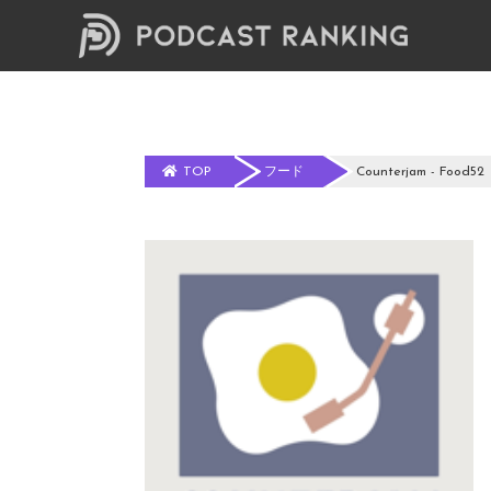
TOP
フード
Counterjam - Food52