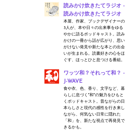
読みかけ炊きたてラジオ -
読みかけ炊きたてラジオ
本屋、作家、ブックデザイナーの
3人が、本や日々の出来事をゆる
やかに語るポッドキャスト。読み
かけの一冊から話が広がり、思い
がけない発見や新たな本との出会
いが生まれる。読書好きの心をほ
ぐす、ほっとひと息つける番組。
ワッツ和？それって和？ -
J-WAVE
食や衣、色、香り、文字など、暮
らしに息づく"和"の魅力をひもと
くポッドキャスト。昔ながらの日
本らしさと現代の感性を行き来し
ながら、何気ない日常に隠れた
「和」を、新たな視点で再発見で
きるかも。