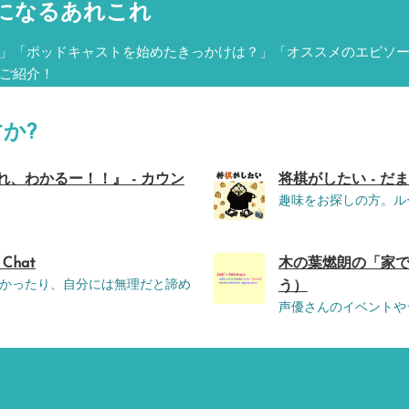
になるあれこれ
」「ポッドキャストを始めたきっかけは？」「オススメのエピソ
ご紹介！
か?
れ、わかるー！！』 - カウン
将棋がしたい - だま
趣味をお探しの方。ル
 Chat
木の葉燃朗の「家で
かったり、自分には無理だと諦め
う）
声優さんのイベントや