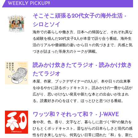
WEEKLY PICKUP!!
そこそこ頑張る20代女子の海外生活 -
シロとソイ
海外での暮らしや働き方、日本への帰国など、それぞれ異な
る経験を積んだ20代女子2人が本音で語り合う番組。海外生
活のリアルや価値観の違いから日々の気づきまで、共感と気
づきが詰まった等身大のトークが満載。
読みかけ炊きたてラジオ - 読みかけ炊き
たてラジオ
本屋、作家、ブックデザイナーの3人が、本や日々の出来事
をゆるやかに語るポッドキャスト。読みかけの一冊から話が
広がり、思いがけない発見や新たな本との出会いが生まれ
る。読書好きの心をほぐす、ほっとひと息つける番組。
ワッツ和？それって和？ - J-WAVE
食や衣、色、香り、文字など、暮らしに息づく"和"の魅力を
ひもとくポッドキャスト。昔ながらの日本らしさと現代の感
性を行き来しながら、何気ない日常に隠れた「和」を、新た