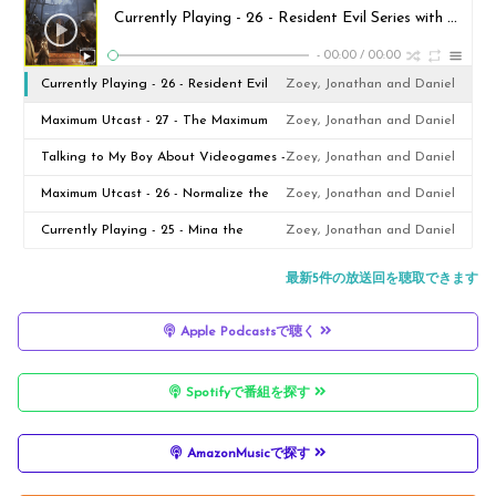
Currently Playing - 26 - Resident Evil Series with Liz
Zoey
-
00:00
/
00:00
Currently Playing - 26 - Resident Evil
Zoey, Jonathan and Daniel
Series with Liz
Maximum Utcast - 27 - The Maximum
Zoey, Jonathan and Daniel
Utcast Anniversary Spectacular
Talking to My Boy About Videogames -
Zoey, Jonathan and Daniel
25 - Existential Dread
Maximum Utcast - 26 - Normalize the
Zoey, Jonathan and Daniel
Rod
Currently Playing - 25 - Mina the
Zoey, Jonathan and Daniel
Hollower and StarFox '26 with Fox and
最新5件の放送回を聴取できます
Marcy of FYHOD
Apple Podcastsで聴く
Spotifyで番組を探す
AmazonMusicで探す