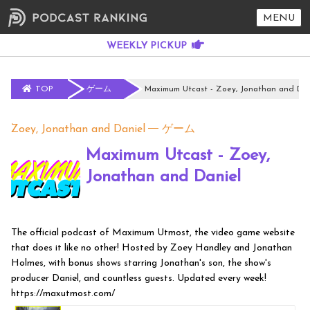
MENU
TOP
ゲーム
Maximum Utcast - Zoey, Jonathan and Dan
Zoey, Jonathan and Daniel
ゲーム
Maximum Utcast - Zoey,
Jonathan and Daniel
The official podcast of Maximum Utmost, the video game website
that does it like no other! Hosted by Zoey Handley and Jonathan
Holmes, with bonus shows starring Jonathan's son, the show's
producer Daniel, and countless guests. Updated every week!
https://maxutmost.com/