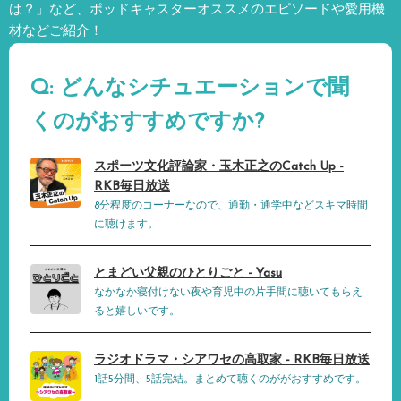
は？」など、
ポッドキャスターオススメのエピソードや愛用機
材などご紹介！
Q: どんなシチュエーションで聞
くのがおすすめですか?
スポーツ文化評論家・玉木正之のCatch Up -
RKB毎日放送
8分程度のコーナーなので、通勤・通学中などスキマ時間
に聴けます。
とまどい父親のひとりごと - Yasu
なかなか寝付けない夜や育児中の片手間に聴いてもらえ
ると嬉しいです。
ラジオドラマ・シアワセの高取家 - RKB毎日放送
1話5分間、5話完結。まとめて聴くのががおすすめです。