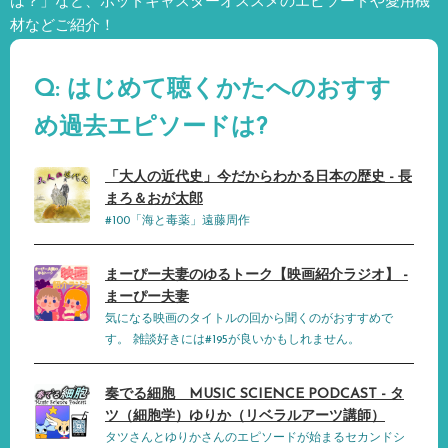
は？」など、
ポッドキャスターオススメのエピソードや愛用機
材などご紹介！
Q: はじめて聴くかたへのおすす
め過去エピソードは?
「大人の近代史」今だからわかる日本の歴史 - 長
まろ＆おが太郎
#100「海と毒薬」遠藤周作
まーぴー夫妻のゆるトーク【映画紹介ラジオ】 -
まーぴー夫妻
気になる映画のタイトルの回から聞くのがおすすめで
す。 雑談好きには#195が良いかもしれません。
奏でる細胞 MUSIC SCIENCE PODCAST - タ
ツ（細胞学）ゆりか（リベラルアーツ講師）
タツさんとゆりかさんのエピソードが始まるセカンドシ