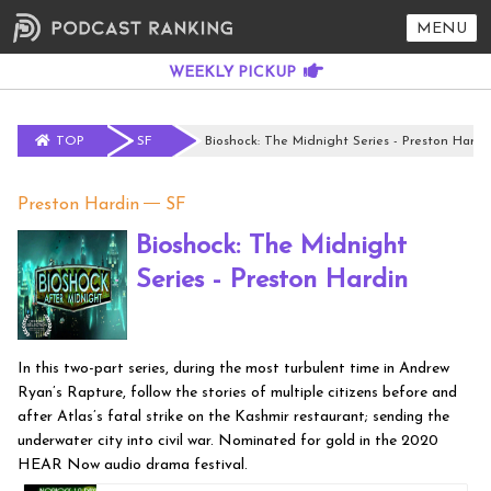
MENU
TOP
SF
Bioshock: The Midnight Series - Preston Hardi
Preston Hardin
SF
Bioshock: The Midnight
Series - Preston Hardin
In this two-part series, during the most turbulent time in Andrew
Ryan’s Rapture, follow the stories of multiple citizens before and
after Atlas’s fatal strike on the Kashmir restaurant; sending the
underwater city into civil war. Nominated for gold in the 2020
HEAR Now audio drama festival.