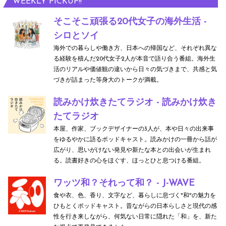
WEEKLY PICKUP!!
そこそこ頑張る20代女子の海外生活 -
シロとソイ
海外での暮らしや働き方、日本への帰国など、それぞれ異な
る経験を積んだ20代女子2人が本音で語り合う番組。海外生
活のリアルや価値観の違いから日々の気づきまで、共感と気
づきが詰まった等身大のトークが満載。
読みかけ炊きたてラジオ - 読みかけ炊き
たてラジオ
本屋、作家、ブックデザイナーの3人が、本や日々の出来事
をゆるやかに語るポッドキャスト。読みかけの一冊から話が
広がり、思いがけない発見や新たな本との出会いが生まれ
る。読書好きの心をほぐす、ほっとひと息つける番組。
ワッツ和？それって和？ - J-WAVE
食や衣、色、香り、文字など、暮らしに息づく"和"の魅力を
ひもとくポッドキャスト。昔ながらの日本らしさと現代の感
性を行き来しながら、何気ない日常に隠れた「和」を、新た