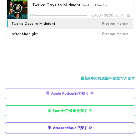
Twelve Days to Midnight
Preston Hardin
-
00:00
/
00:00
Twelve Days to Midnight
Preston Hardin
After Midnight
Preston Hardin
最新5件の放送回を聴取できます
Apple Podcastsで聴く
Spotifyで番組を探す
AmazonMusicで探す