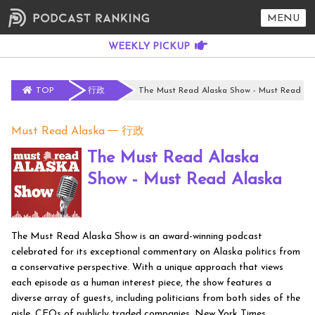
MENU
TOP
行政
The Must Read Alaska Show - Must Read Al
Must Read Alaska
行政
The Must Read Alaska
Show - Must Read Alaska
The Must Read Alaska Show is an award-winning podcast
celebrated for its exceptional commentary on Alaska politics from
a conservative perspective. With a unique approach that views
each episode as a human interest piece, the show features a
diverse array of guests, including politicians from both sides of the
aisle, CEOs of publicly traded companies, New York Times