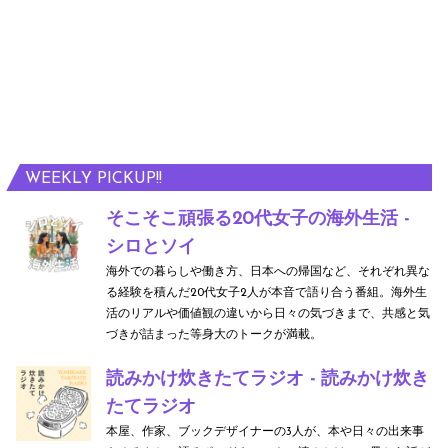
nis
Ame
Tay
rica
man
250
–
Nat
WEEKLY PICKUP!!
alie
そこそこ頑張る20代女子の海外生活 -
Spa
シロとソイ
uldi
海外での暮らしや働き方、日本への帰国など、それぞれ異な
ng
る経験を積んだ20代女子2人が本音で語り合う番組。海外生
活のリアルや価値観の違いから日々の気づきまで、共感と気
Inte
づきが詰まった等身大のトークが満載。
rvie
読みかけ炊きたてラジオ - 読みかけ炊き
w
たてラジオ
本屋、作家、ブックデザイナーの3人が、本や日々の出来事