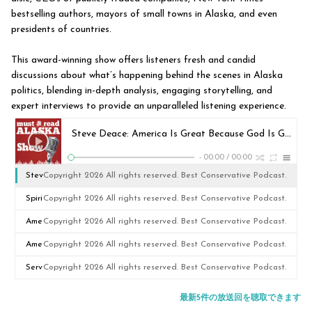
bestselling authors, mayors of small towns in Alaska, and even
presidents of countries.
This award-winning show offers listeners fresh and candid
discussions about what’s happening behind the scenes in Alaska
politics, blending in-depth analysis, engaging storytelling, and
expert interviews to provide an unparalleled listening experience.
Steve Deace: America Is Great Because God Is Good
Co
-
00:00
/
00:00
Stev
Copyright 2026 All rights reserved. Best Conservative Podcast.
e
Spiri
Copyright 2026 All rights reserved. Best Conservative Podcast.
Dea
tual
Ame
Copyright 2026 All rights reserved. Best Conservative Podcast.
ce:
War
rica
Ame
Copyright 2026 All rights reserved. Best Conservative Podcast.
Ame
fare
250:
rica
Serv
Copyright 2026 All rights reserved. Best Conservative Podcast.
rica
&
Decl
250
ice
最新5件の放送回を聴取できます
Is
Prep
arat
Anc
to