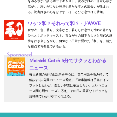
をゆるやかに語るポッドキャスト。読みかけの一冊から話が
広がり、思いがけない発見や新たな本との出会いが生まれ
る。読書好きの心をほぐす、ほっとひと息つける番組。
ワッツ和？それって和？ - J-WAVE
食や衣、色、香り、文字など、暮らしに息づく"和"の魅力を
ひもとくポッドキャスト。昔ながらの日本らしさと現代の感
性を行き来しながら、何気ない日常に隠れた「和」を、新た
な視点で再発見できるかも。
Sponsored
Mainichi Catch 5分でサクッとわかる
ニュース
毎日新聞の朝刊1面記事を中心に、専門用語を噛み砕いて
解説する5分間のニュース番組。「時事情報は手軽にイン
プットしたいが、難しい解説は敬遠したい」というニュ
ース関心層のニーズに応え、その日の重要なトピックを
短時間でわかりやすく伝える。