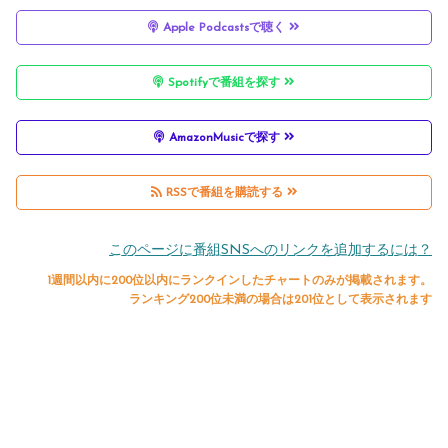
Gre
Apple Podcastsで聴く
arin
ion
hora
My
at
g
of
ge:
Cou
Spotifyで番組を探す
Bec
for
Inde
Fait
ntry:
aus
Com
pen
h,
Mus
AmazonMusicで探す
e
bat
den
Fami
t
God
with
ce
ly,
Rea
RSSで番組を購読する
Is
Kyle
Free
d
このページに番組SNSへのリンクを追加するには？
Goo
Cle
dom
Alas
1週間以内に200位以内にランクインしたチャートのみが掲載されます。
d
men
&
ka
ランキング200位未満の場合は201位として表示されます
t
500
Vet
Artif
eran
acts
Seri
with
es
Den
for