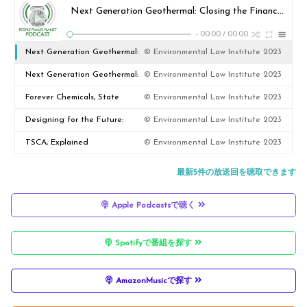
Next Generation Geothermal: Closing the Finance & Regulatory Gap (Pt 2)
-
00:00
/
00:00
Next Generation Geothermal:
© Environmental Law Institute 2023
Closing the Finance &
Next Generation Geothermal:
© Environmental Law Institute 2023
Regulatory Gap (Pt 2)
The Technologies Driving the
Forever Chemicals, State
© Environmental Law Institute 2023
Momentum (Pt 1)
Solutions: New Mexico's PFAS
Designing for the Future:
© Environmental Law Institute 2023
Playbook
Circular Strategies Reshaping
TSCA, Explained
© Environmental Law Institute 2023
Fashion and Textiles
最新5件の放送回を聴取できます
Apple Podcastsで聴く
Spotifyで番組を探す
AmazonMusicで探す