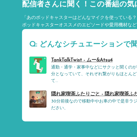
配信者さんに聞く！
この番組の気
「あのポッドキャスターはどんなマイクを使っている？
ポッドキャスターオススメのエピソードや愛用機材など
Q: どんなシチュエーションで
TankTalkTwist - ムー&Atsu4
通勤・通学・家事中などにサクッと聞くのが
分となっていて、それぞれ繋がりもほとんど
て...
隠れ家喫茶ふたりごと - 隠れ家喫茶ふ
30分前後なので移動中やお車の中で是非ラ
ださい、