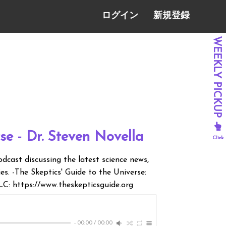
ログイン
新規登録
se - Dr. Steven Novella
odcast discussing the latest science news,
ies. -The Skeptics' Guide to the Universe:
LC: https://www.theskepticsguide.org
-
00:00
/
00:00