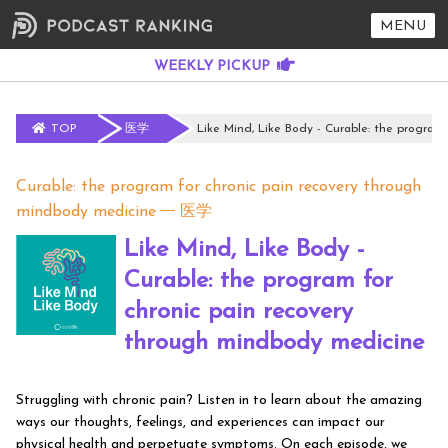
MENU
TOP
医学
Like Mind, Like Body - Curable: the program
Curable: the program for chronic pain recovery through
mindbody medicine
医学
Like Mind, Like Body -
Curable: the program for
chronic pain recovery
through mindbody medicine
Struggling with chronic pain? Listen in to learn about the amazing
ways our thoughts, feelings, and experiences can impact our
physical health and perpetuate symptoms. On each episode, we