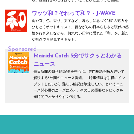
る。読書好きの心をほぐす、ほっとひと息つける番組。
ワッツ和？それって和？ - J-WAVE
食や衣、色、香り、文字など、暮らしに息づく"和"の魅力を
ひもとくポッドキャスト。昔ながらの日本らしさと現代の感
性を行き来しながら、何気ない日常に隠れた「和」を、新た
な視点で再発見できるかも。
Sponsored
Mainichi Catch 5分でサクッとわかる
ニュース
毎日新聞の朝刊1面記事を中心に、専門用語を噛み砕いて
解説する5分間のニュース番組。「時事情報は手軽にイン
プットしたいが、難しい解説は敬遠したい」というニュ
ース関心層のニーズに応え、その日の重要なトピックを
短時間でわかりやすく伝える。