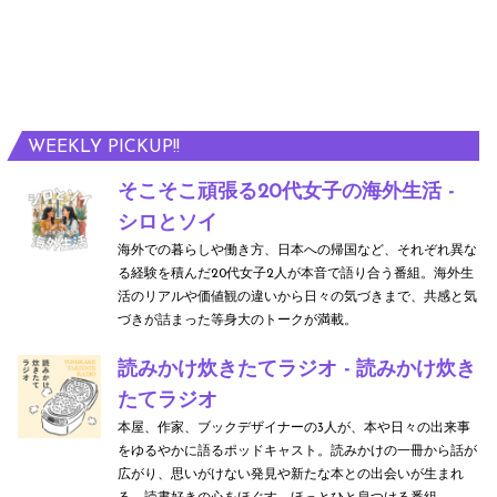
WEEKLY PICKUP!!
そこそこ頑張る20代女子の海外生活 -
シロとソイ
海外での暮らしや働き方、日本への帰国など、それぞれ異な
る経験を積んだ20代女子2人が本音で語り合う番組。海外生
活のリアルや価値観の違いから日々の気づきまで、共感と気
づきが詰まった等身大のトークが満載。
読みかけ炊きたてラジオ - 読みかけ炊き
たてラジオ
本屋、作家、ブックデザイナーの3人が、本や日々の出来事
をゆるやかに語るポッドキャスト。読みかけの一冊から話が
広がり、思いがけない発見や新たな本との出会いが生まれ