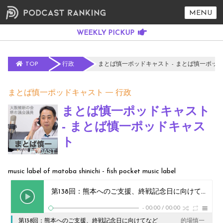
MENU
TOP
行政
まとば慎一ポッドキャスト - まとば慎一ポッ
まとば慎一ポッドキャスト
行政
まとば慎一ポッドキャスト
- まとば慎一ポッドキャス
ト
music label of matoba shinichi - fish pocket music label
第138回：熊本へのご支援、終戦記念日に向けてなど
的
-
00:00
/
00:00
第138回：熊本へのご支援、終戦記念日に向けてなど
的場慎一