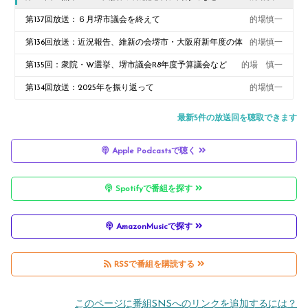
第137回放送：６月堺市議会を終えて
的場慎一
第136回放送：近況報告、維新の会堺市・大阪府新年度の体
的場慎一
制について
第135回：衆院・W選挙、堺市議会R8年度予算議会など
的場 慎一
第134回放送：2025年を振り返って
的場慎一
最新5件の放送回を聴取できます
Apple Podcastsで聴く
Spotifyで番組を探す
AmazonMusicで探す
RSSで番組を購読する
このページに番組SNSへのリンクを追加するには？