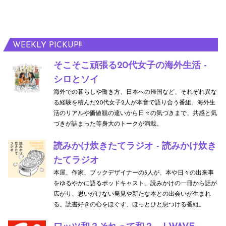
WEEKLY PICKUP!!
そこそこ頑張る20代女子の海外生活 -
シロとソイ
海外での暮らしや働き方、日本への帰国など、それぞれ異な
る経験を積んだ20代女子2人が本音で語り合う番組。海外生
活のリアルや価値観の違いから日々の気づきまで、共感と気
づきが詰まった等身大のトークが満載。
読みかけ炊きたてラジオ - 読みかけ炊き
たてラジオ
本屋、作家、ブックデザイナーの3人が、本や日々の出来事
をゆるやかに語るポッドキャスト。読みかけの一冊から話が
広がり、思いがけない発見や新たな本との出会いが生まれ
る。読書好きの心をほぐす、ほっとひと息つける番組。