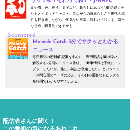
ワッツ和？それって和？ - J-WAVE
食や衣、色、香り、文字など、暮らしに息づく"和"の魅力を
ひもとくポッドキャスト。昔ながらの日本らしさと現代の感
性を行き来しながら、何気ない日常に隠れた「和」を、新た
な視点で再発見できるかも。
Sponsored
Mainichi Catch 5分でサクッとわかる
ニュース
毎日新聞の朝刊1面記事を中心に、専門用語を噛み砕いて
解説する5分間のニュース番組。「時事情報は手軽にイン
プットしたいが、難しい解説は敬遠したい」というニュ
ース関心層のニーズに応え、その日の重要なトピックを
短時間でわかりやすく伝える。
配信者さんに聞く！
この番組の気になるあれこれ