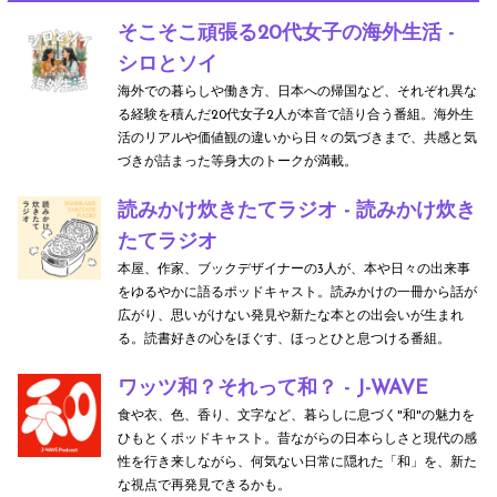
そこそこ頑張る20代女子の海外生活 -
シロとソイ
海外での暮らしや働き方、日本への帰国など、それぞれ異な
る経験を積んだ20代女子2人が本音で語り合う番組。海外生
活のリアルや価値観の違いから日々の気づきまで、共感と気
づきが詰まった等身大のトークが満載。
読みかけ炊きたてラジオ - 読みかけ炊き
たてラジオ
本屋、作家、ブックデザイナーの3人が、本や日々の出来事
をゆるやかに語るポッドキャスト。読みかけの一冊から話が
広がり、思いがけない発見や新たな本との出会いが生まれ
る。読書好きの心をほぐす、ほっとひと息つける番組。
ワッツ和？それって和？ - J-WAVE
食や衣、色、香り、文字など、暮らしに息づく"和"の魅力を
ひもとくポッドキャスト。昔ながらの日本らしさと現代の感
性を行き来しながら、何気ない日常に隠れた「和」を、新た
な視点で再発見できるかも。