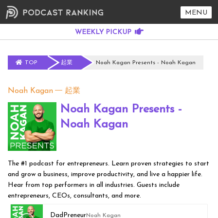
MENU
TOP
起業
Noah Kagan Presents - Noah Kagan
Noah Kagan
起業
Noah Kagan Presents -
Noah Kagan
The #1 podcast for entrepreneurs. Learn proven strategies to start
and grow a business, improve productivity, and live a happier life.
Hear from top performers in all industries. Guests include
entrepreneurs, CEOs, consultants, and more.
DadPreneur
Noah Kagan