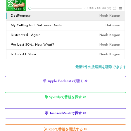
-
00:00
/
00:00
DadPreneur
Noah Kagan
My Calling Isn't Software Deals
Unknown
Distracted... Again!
Noah Kagan
We Lost 50%… Now What?
Noah Kagan
Is This A.I. Slop?
Noah Kagan
最新5件の放送回を聴取できます
Apple Podcastsで聴く
Spotifyで番組を探す
AmazonMusicで探す
RSSで番組を購読する