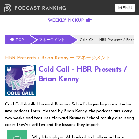
MENU
TOP
マネージメント
Cold Call - HBR Presents / Brian 
HBR Presents / Brian Kenny
マネージメント
Cold Call - HBR Presents /
Brian Kenny
Cold Call distills Harvard Business School's legendary case studies
into podcast form. Hosted by Brian Kenny, the podcast airs every
two weeks and features Harvard Business School faculty discussing
cases they've written and the lessons they impart.
Why Metaphysic AI Looked to Hollywood for a Digital Rights Model