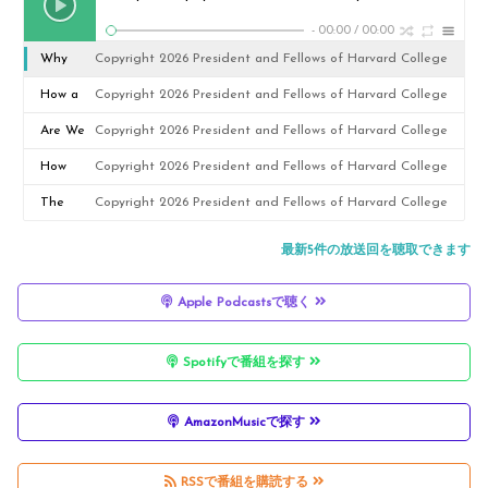
-
00:00
/
00:00
Why
Copyright 2026 President and Fellows of Harvard College
Metaphy
How a
Copyright 2026 President and Fellows of Harvard College
sic AI
Museum
Are We
Copyright 2026 President and Fellows of Harvard College
Looked
Marketin
Entering
How
Copyright 2026 President and Fellows of Harvard College
to
g Team
a New
School
The
Copyright 2026 President and Fellows of Harvard College
Hollywoo
Used AI
Age of
of Rock
Founder
最新5件の放送回を聴取できます
d for a
to Bring
Creativit
Created
Mindset:
Digital
Apple Podcastsで聴く
People
y with
Structur
Tim
Rights
Closer to
the Help
e in
Ferriss
Spotifyで番組を探す
Model
Art
of AI?
Order to
on
Scale
Experime
AmazonMusicで探す
with
nts, Risk,
Agility
and
RSSで番組を購読する