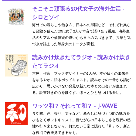
そこそこ頑張る20代女子の海外生活 -
シロとソイ
海外での暮らしや働き方、日本への帰国など、それぞれ異な
る経験を積んだ20代女子2人が本音で語り合う番組。海外生
活のリアルや価値観の違いから日々の気づきまで、共感と気
づきが詰まった等身大のトークが満載。
読みかけ炊きたてラジオ - 読みかけ炊き
たてラジオ
本屋、作家、ブックデザイナーの3人が、本や日々の出来事
をゆるやかに語るポッドキャスト。読みかけの一冊から話が
広がり、思いがけない発見や新たな本との出会いが生まれ
る。読書好きの心をほぐす、ほっとひと息つける番組。
ワッツ和？それって和？ - J-WAVE
食や衣、色、香り、文字など、暮らしに息づく"和"の魅力を
ひもとくポッドキャスト。昔ながらの日本らしさと現代の感
性を行き来しながら、何気ない日常に隠れた「和」を、新た
な視点で再発見できるかも。