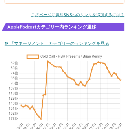
and
Freedom
このページに番組SNSへのリンクを追加するには？
Creativit
y
ApplePodcastカテゴリー内ランキング遷移
「マネージメント」カテゴリーのランキングを見る