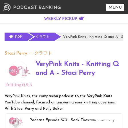
MENU
TOP
クラフト
VeryPink Knits - Knitting Q and A - Stac
Staci Perry
クラフト
VeryPink Knits - Knitting Q
and A - Staci Perry
VeryPink Knits, the companion podcast to the VeryPink Knits
YouTube channel, focused on answering your knitting questions.
With Staci Perry and Polly Baker.
Podcast Episode 373 - Sock Toes
2016, Staci Perry