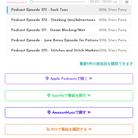
-
00:00
/
00:00
Podcast Episode 373 - Sock Toes
2016, Staci Perry
Podcast Episode 372 - Steeking (mis)Adventures
2016, Staci Perry
Podcast Episode 371 - Steam Blocking/Wet
2016, Staci Perry
Blocking
Podcast Episode - June Bonus Episode for Patrons
2016, Staci Perry
Podcast Episode 370 - Stitches and Stitch Markers
2016, Staci Perry
最新5件の放送回を聴取できます
Apple Podcastsで聴く
Spotifyで番組を探す
AmazonMusicで探す
RSSで番組を購読する