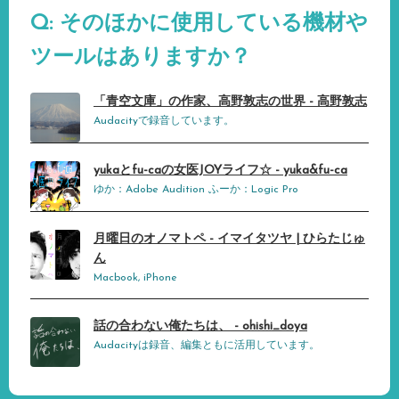
Q: そのほかに使用している機材や
ツールはありますか？
「青空文庫」の作家、高野敦志の世界 - 高野敦志
Audacityで録音しています。
yukaとfu-caの女医JOYライフ☆ - yuka&fu-ca
ゆか：Adobe Audition ふーか：Logic Pro
月曜日のオノマトペ - イマイタツヤ | ひらたじゅ
ん
Macbook, iPhone
話の合わない俺たちは、 - ohishi_doya
Audacityは録音、編集ともに活用しています。