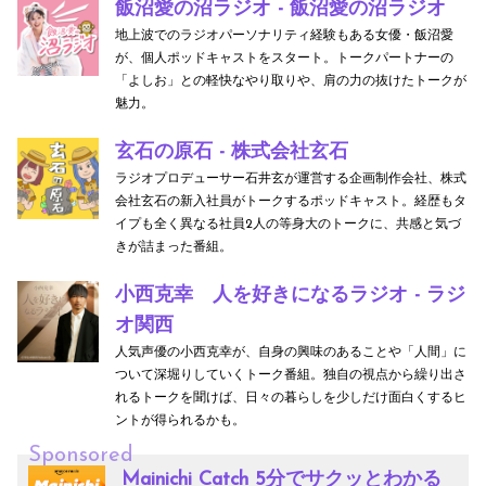
飯沼愛の沼ラジオ - 飯沼愛の沼ラジオ
地上波でのラジオパーソナリティ経験もある女優・飯沼愛
が、個人ポッドキャストをスタート。トークパートナーの
「よしお」との軽快なやり取りや、肩の力の抜けたトークが
魅力。
玄石の原石 - 株式会社玄石
ラジオプロデューサー石井玄が運営する企画制作会社、株式
会社玄石の新入社員がトークするポッドキャスト。経歴もタ
イプも全く異なる社員2人の等身大のトークに、共感と気づ
きが詰まった番組。
小西克幸 人を好きになるラジオ - ラジ
オ関西
人気声優の小西克幸が、自身の興味のあることや「人間」に
ついて深堀りしていくトーク番組。独自の視点から繰り出さ
れるトークを聞けば、日々の暮らしを少しだけ面白くするヒ
ントが得られるかも。
Sponsored
Mainichi Catch 5分でサクッとわかる