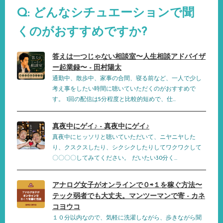
Q: どんなシチュエーションで聞
くのがおすすめですか?
答えは一つじゃない相談室〜人生相談アドバイザ
ー起業録〜 - 田村陽太
通勤中、散歩中、家事の合間、寝る前など、一人で少し
考え事をしたい時間に聴いていただくのがおすすめで
す。 1回の配信は5分程度と比較的短めで、仕...
真夜中にゲイ♪ - 真夜中にゲイ♪
真夜中にヒッソリと聴いていただいて、ニヤニヤした
り、クスクスしたり、シクシクしたりしてワクワクして
〇〇〇〇してみてください。 だいたい30分く...
アナログ女子がオンラインで０⇨１を稼ぐ方法〜
テック弱者でも大丈夫。マンツーマンで寄 - カネ
コヨウコ
１０分以内なので、気軽に洗濯しながら、歩きながら聞