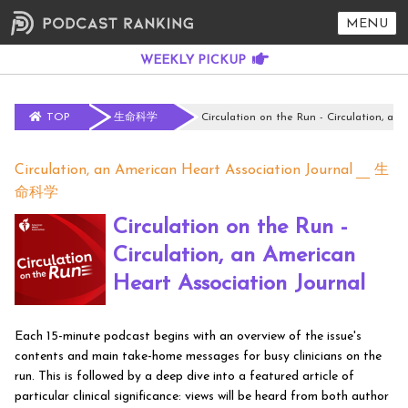
MENU
TOP
生命科学
Circulation on the Run - Circulation, an
Circulation, an American Heart Association Journal
生
命科学
Circulation on the Run -
Circulation, an American
Heart Association Journal
Each 15-minute podcast begins with an overview of the issue's
contents and main take-home messages for busy clinicians on the
run. This is followed by a deep dive into a featured article of
particular clinical significance: views will be heard from both author