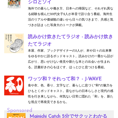
シロとソイ
海外での暮らしや働き方、日本への帰国など、それぞれ異な
る経験を積んだ20代女子2人が本音で語り合う番組。海外生
活のリアルや価値観の違いから日々の気づきまで、共感と気
づきが詰まった等身大のトークが満載。
読みかけ炊きたてラジオ - 読みかけ炊き
たてラジオ
本屋、作家、ブックデザイナーの3人が、本や日々の出来事
をゆるやかに語るポッドキャスト。読みかけの一冊から話が
広がり、思いがけない発見や新たな本との出会いが生まれ
る。読書好きの心をほぐす、ほっとひと息つける番組。
ワッツ和？それって和？ - J-WAVE
食や衣、色、香り、文字など、暮らしに息づく"和"の魅力を
ひもとくポッドキャスト。昔ながらの日本らしさと現代の感
性を行き来しながら、何気ない日常に隠れた「和」を、新た
な視点で再発見できるかも。
Sponsored
Mainichi Catch 5分でサクッとわかる