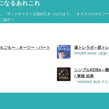
になるあれこれ
」「ポッドキャストを始めたきっかけは？」「オススメのエピソ
ご紹介！
もごも〜 - オーツー・パート
薬トレラボ～筋トレ×
SHURE SM58（佐坂
シンプルKEIBA～難
/ 東端 佑典
「MAONO XLR 