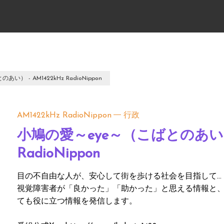
） - AM1422kHz RadioNippon
AM1422kHz RadioNippon
行政
小鳩の愛～eye～（こばとのあい） -
RadioNippon
目の不自由な人が、安心して街を歩ける社会を目指して…
視覚障害者が「良かった」「助かった」と思える情報と
ても役に立つ情報を発信します。