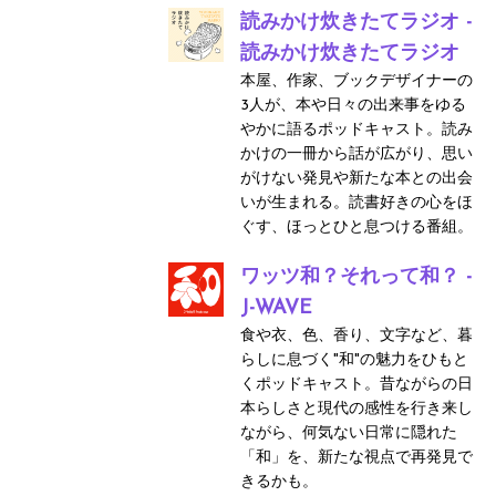
読みかけ炊きたてラジオ -
読みかけ炊きたてラジオ
本屋、作家、ブックデザイナーの
3人が、本や日々の出来事をゆる
やかに語るポッドキャスト。読み
かけの一冊から話が広がり、思い
がけない発見や新たな本との出会
いが生まれる。読書好きの心をほ
ぐす、ほっとひと息つける番組。
ワッツ和？それって和？ -
J-WAVE
食や衣、色、香り、文字など、暮
らしに息づく"和"の魅力をひもと
くポッドキャスト。昔ながらの日
本らしさと現代の感性を行き来し
ながら、何気ない日常に隠れた
「和」を、新たな視点で再発見で
きるかも。