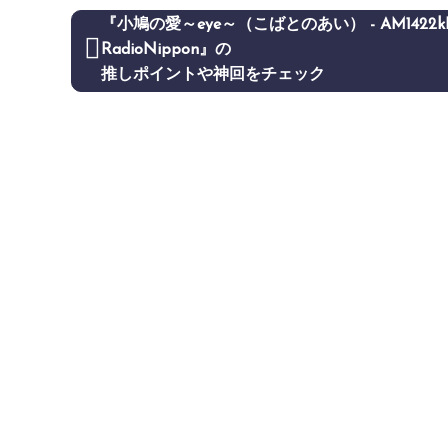
『小鳩の愛～eye～（こばとのあい） - AM1422k
RadioNippon』の
推しポイントや神回をチェック