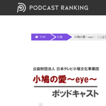
TOP
行政
小鳩の愛～eye～（こばとのあい