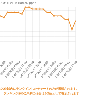
200位以内にランクインしたチャートのみが掲載されます。
ランキング200位未満の場合は201位として表示されます