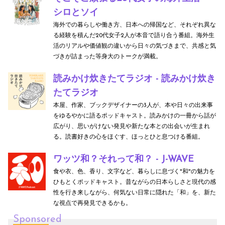
シロとソイ
海外での暮らしや働き方、日本への帰国など、それぞれ異な
る経験を積んだ20代女子2人が本音で語り合う番組。海外生
活のリアルや価値観の違いから日々の気づきまで、共感と気
づきが詰まった等身大のトークが満載。
読みかけ炊きたてラジオ - 読みかけ炊き
たてラジオ
本屋、作家、ブックデザイナーの3人が、本や日々の出来事
をゆるやかに語るポッドキャスト。読みかけの一冊から話が
広がり、思いがけない発見や新たな本との出会いが生まれ
る。読書好きの心をほぐす、ほっとひと息つける番組。
ワッツ和？それって和？ - J-WAVE
食や衣、色、香り、文字など、暮らしに息づく"和"の魅力を
ひもとくポッドキャスト。昔ながらの日本らしさと現代の感
性を行き来しながら、何気ない日常に隠れた「和」を、新た
な視点で再発見できるかも。
Sponsored