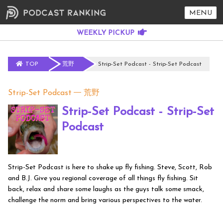
MENU
TOP
荒野
Strip-Set Podcast - Strip-Set Podcast
Strip-Set Podcast
荒野
Strip-Set Podcast - Strip-Set
Podcast
Strip-Set Podcast is here to shake up fly fishing. Steve, Scott, Rob
and B.J. Give you regional coverage of all things fly fishing. Sit
back, relax and share some laughs as the guys talk some smack,
challenge the norm and bring various perspectives to the water.