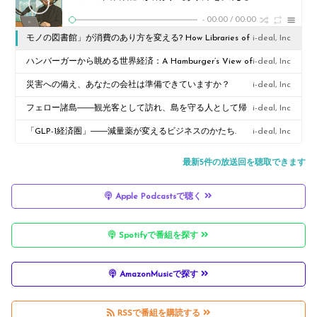
-
00:00
/
00:00
モノの図書館」が消費のあり方を変える? How Libraries of
i-deal, Inc
Things Could Reshape Consumption
ハンバーガーから眺める世界経済：A Hamburger’s View of
i-deal, Inc
the Global Economy
災害への備え、あなたの会社は準備できていますか？
i-deal, Inc
When Disaster Strikes: Is Your Business Ready?
フェロー諸島――観光客として訪れ、島を守る人として帰
i-deal, Inc
る The Faroe Islands: Come as a Tourist, Leave as a
「GLP-1経済圏」――減量薬が変えるビジネスのかたち.
i-deal, Inc
Caretaker
The GLP-1 Economy
最新5件の放送回を聴取できます
Apple Podcastsで聴く
Spotifyで番組を探す
AmazonMusicで探す
RSSで番組を購読する