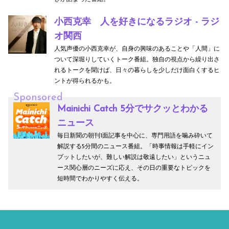
小西克幸 人を好きになるラジオ - ラジ
オ関西
人気声優の小西克幸が、自身の興味のあることや「人間」に
ついて深堀りしていくトーク番組。独自の視点から繰り出さ
れるトークを聞けば、日々の暮らしを少しだけ面白くするヒ
ントが得られるかも。
Sponsored
Mainichi Catch 5分でサクッとわかる
ニュース
毎日新聞の朝刊1面記事を中心に、専門用語を噛み砕いて
解説する5分間のニュース番組。「時事情報は手軽にイン
プットしたいが、難しい解説は敬遠したい」というニュ
ース関心層のニーズに応え、その日の重要なトピックを
短時間でわかりやすく伝える。