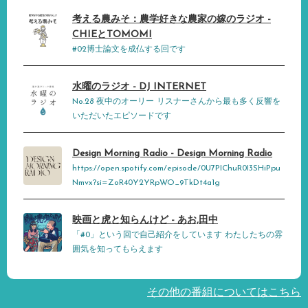
考える農みそ：農学好きな農家の嫁のラジオ -
CHIEとTOMOMI
#02博士論文を成仏する回です
水曜のラジオ - DJ INTERNET
No.28 夜中のオーリー リスナーさんから最も多く反響を
いただいたエピソードです
Design Morning Radio - Design Morning Radio
https://open.spotify.com/episode/0U7PIChuR0I3SHiPpu
Nmvx?si=ZoR40Y2YRpWO_9TkDt4a1g
映画と虎と知らんけど - あお,田中
「#0」という回で自己紹介をしています わたしたちの雰
囲気を知ってもらえます
その他の番組についてはこちら