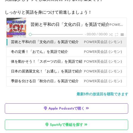
しっかりと英語を身につけて前進しましょう！
芸術と平和の日「文化の日」を英語で紹介
POWER英会話 (シモン)
-
00:00
/
00:00
芸術と平和の日「文化の日」を英語で紹介
POWER英会話 (シモン)
冬の定番！「おでん」を英語で紹介
POWER英会話 (シモン)
体を動かそう！「スポーツの日」を英語で紹
POWER英会話 (シモン)
介
日本の居酒屋文化！「お通し」を英語で紹介
POWER英会話 (シモン)
季節を分ける日「秋分の日」を英語で紹介
POWER英会話 (シモン)
最新5件の放送回を聴取できます
Apple Podcastsで聴く
Spotifyで番組を探す