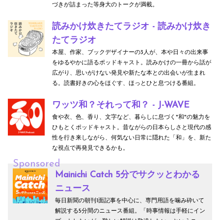
づきが詰まった等身大のトークが満載。
読みかけ炊きたてラジオ - 読みかけ炊き
たてラジオ
本屋、作家、ブックデザイナーの3人が、本や日々の出来事
をゆるやかに語るポッドキャスト。読みかけの一冊から話が
広がり、思いがけない発見や新たな本との出会いが生まれ
る。読書好きの心をほぐす、ほっとひと息つける番組。
ワッツ和？それって和？ - J-WAVE
食や衣、色、香り、文字など、暮らしに息づく"和"の魅力を
ひもとくポッドキャスト。昔ながらの日本らしさと現代の感
性を行き来しながら、何気ない日常に隠れた「和」を、新た
な視点で再発見できるかも。
Sponsored
Mainichi Catch 5分でサクッとわかる
ニュース
毎日新聞の朝刊1面記事を中心に、専門用語を噛み砕いて
解説する5分間のニュース番組。「時事情報は手軽にイン