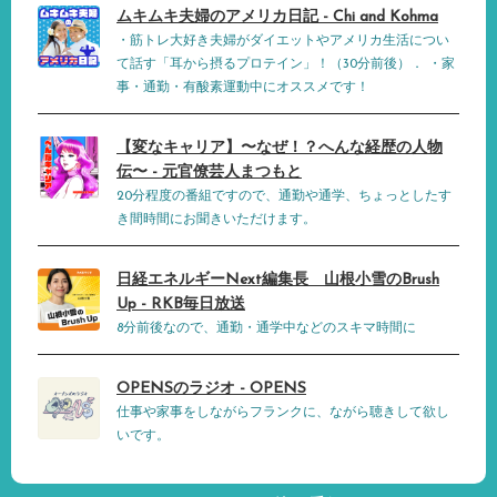
ムキムキ夫婦のアメリカ日記 - Chi and Kohma
・筋トレ大好き夫婦がダイエットやアメリカ生活につい
て話す「耳から摂るプロテイン」！（30分前後）． ・家
事・通勤・有酸素運動中にオススメです！
【変なキャリア】〜なぜ！？へんな経歴の人物
伝〜 - 元官僚芸人まつもと
20分程度の番組ですので、通勤や通学、ちょっとしたす
き間時間にお聞きいただけます。
日経エネルギーNext編集長 山根小雪のBrush
Up - RKB毎日放送
8分前後なので、通勤・通学中などのスキマ時間に
OPENSのラジオ - OPENS
仕事や家事をしながらフランクに、ながら聴きして欲し
いです。