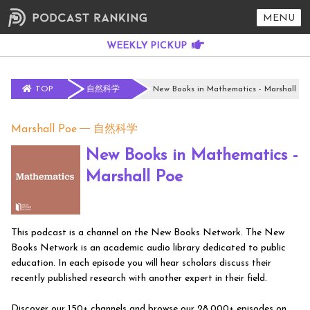
MENU
TOP
自然科学
New Books in Mathematics - Marshall Po
Marshall Poe
自然科学
New Books in Mathematics -
Marshall Poe
This podcast is a channel on the New Books Network. The New
Books Network is an academic audio library dedicated to public
education. In each episode you will hear scholars discuss their
recently published research with another expert in their field.
Discover our 150+ channels and browse our 28,000+ episodes on