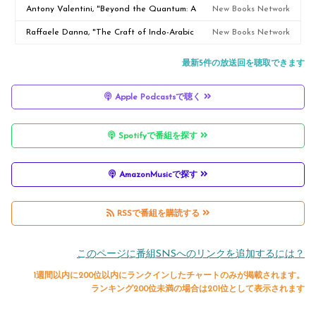
(Northwestern UP, 2024)
Badia
Antony Valentini, "Beyond the Quantum: A
New Books Network
Quest for the Origin and Hidden Meaning of
Raffaele Danna, "The Craft of Indo-Arabic
New Books Network
Quantum Mechanics" (Oxford UP, 2026)
Numerals: How Practical Arithmetic Shaped
最新5件の放送回を聴取できます
Commerce and Mathematics in Western
Apple Podcastsで聴く
Europe, 1200–1600" (Harvard UP, 2026)
Spotifyで番組を探す
AmazonMusicで探す
RSSで番組を購読する
このページに番組SNSへのリンクを追加するには？
1週間以内に200位以内にランクインしたチャートのみが掲載されます。
ランキング200位未満の場合は201位として表示されます