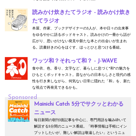
読みかけ炊きたてラジオ - 読みかけ炊き
たてラジオ
本屋、作家、ブックデザイナーの3人が、本や日々の出来事
をゆるやかに語るポッドキャスト。読みかけの一冊から話が
広がり、思いがけない発見や新たな本との出会いが生まれ
る。読書好きの心をほぐす、ほっとひと息つける番組。
ワッツ和？それって和？ - J-WAVE
食や衣、色、香り、文字など、暮らしに息づく"和"の魅力を
ひもとくポッドキャスト。昔ながらの日本らしさと現代の感
性を行き来しながら、何気ない日常に隠れた「和」を、新た
な視点で再発見できるかも。
Sponsored
Mainichi Catch 5分でサクッとわかる
ニュース
毎日新聞の朝刊1面記事を中心に、専門用語を噛み砕いて
解説する5分間のニュース番組。「時事情報は手軽にイン
プットしたいが、難しい解説は敬遠したい」というニュ