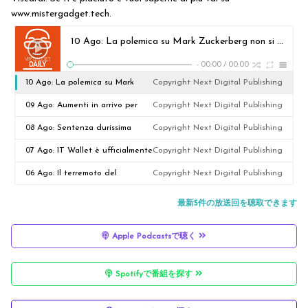
www.mistergadget.tech.
10 Ago: La polemica su Mark Zuckerberg non si placa mai
-
00:00
/
00:00
10 Ago: La polemica su Mark
Copyright Next Digital Publishing
Zuckerberg non si placa mai
09 Ago: Aumenti in arrivo per
Copyright Next Digital Publishing
iPhone 17
08 Ago: Sentenza durissima
Copyright Next Digital Publishing
contro Meta in New Mexico
07 Ago: IT Wallet è ufficialmente
Copyright Next Digital Publishing
operativo
06 Ago: Il terremoto del
Copyright Next Digital Publishing
management di Google AI
最新5件の放送回を聴取できます
Apple Podcastsで聴く
Spotifyで番組を探す