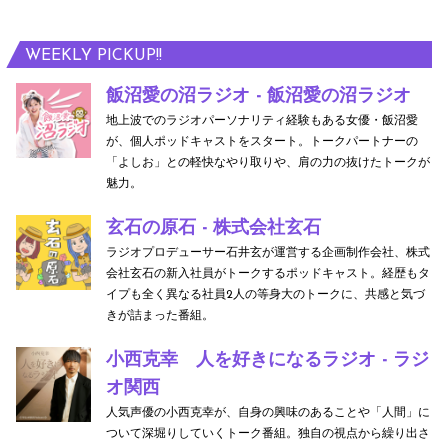
WEEKLY PICKUP!!
飯沼愛の沼ラジオ - 飯沼愛の沼ラジオ
地上波でのラジオパーソナリティ経験もある女優・飯沼愛
が、個人ポッドキャストをスタート。トークパートナーの
「よしお」との軽快なやり取りや、肩の力の抜けたトークが
魅力。
玄石の原石 - 株式会社玄石
ラジオプロデューサー石井玄が運営する企画制作会社、株式
会社玄石の新入社員がトークするポッドキャスト。経歴もタ
イプも全く異なる社員2人の等身大のトークに、共感と気づ
きが詰まった番組。
小西克幸 人を好きになるラジオ - ラジ
オ関西
人気声優の小西克幸が、自身の興味のあることや「人間」に
ついて深堀りしていくトーク番組。独自の視点から繰り出さ