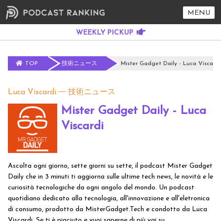
MENU
TOP
技術ニュース
Mister Gadget Daily - Luca Viscardi
Luca Viscardi
技術ニュース
Mister Gadget Daily - Luca
Viscardi
Ascolta ogni giorno, sette giorni su sette, il podcast Mister Gadget
Daily che in 3 minuti ti aggiorna sulle ultime tech news, le novità e le
curiosità tecnologiche da ogni angolo del mondo. Un podcast
quotidiano dedicato alla tecnologia, all'innovazione e all'eletronica
di consumo, prodotto da MisterGadget.Tech e condotto da Luca
Viscardi. Se ti è piaciuto e vuoi saperne di più vai su