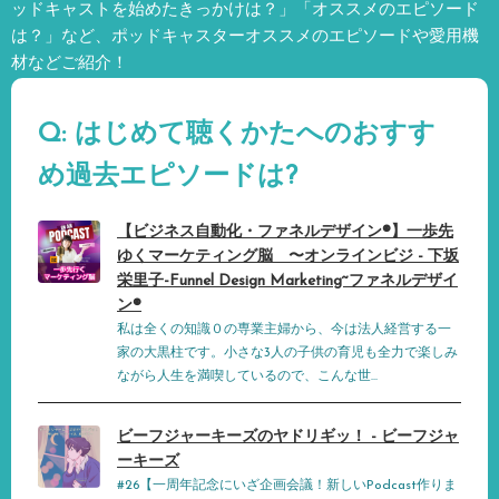
ッドキャストを始めたきっかけは？」「オススメのエピソード
は？」など、
ポッドキャスターオススメのエピソードや愛用機
材などご紹介！
Q: はじめて聴くかたへのおすす
め過去エピソードは?
【ビジネス自動化・ファネルデザイン®️】一歩先
ゆくマーケティング脳 〜オンラインビジ - 下坂
栄里子-Funnel Design Marketing~ファネルデザイ
ン®︎
私は全くの知識０の専業主婦から、今は法人経営する一
家の大黒柱です。小さな3人の子供の育児も全力で楽しみ
ながら人生を満喫しているので、こんな世...
ビーフジャーキーズのヤドリギッ！ - ビーフジャ
ーキーズ
#26【一周年記念にいざ企画会議！新しいPodcast作りま