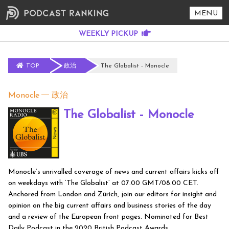
MENU
TOP
政治
The Globalist - Monocle
Monocle
政治
The Globalist - Monocle
Monocle’s unrivalled coverage of news and current affairs kicks off
on weekdays with ‘The Globalist’ at 07.00 GMT/08.00 CET.
Anchored from London and Zürich, join our editors for insight and
opinion on the big current affairs and business stories of the day
and a review of the European front pages. Nominated for Best
Daily Podcast in the 2020 British Podcast Awards.