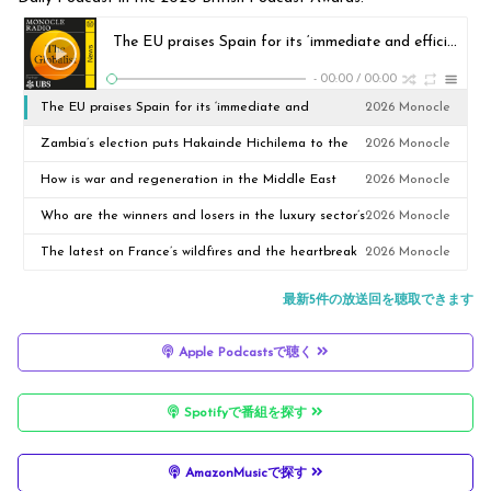
The EU praises Spain for its ‘immediate and efficient’ response to the Ceuta migrant crisis
-
00:00
/
00:00
The EU praises Spain for its ‘immediate and
2026 Monocle
efficient’ response to the Ceuta migrant crisis
Zambia’s election puts Hakainde Hichilema to the
2026 Monocle
test
How is war and regeneration in the Middle East
2026 Monocle
reshaping global aviation?
Who are the winners and losers in the luxury sector’s
2026 Monocle
latest results?
The latest on France’s wildfires and the heartbreak
2026 Monocle
of losing a home in a blaze
最新5件の放送回を聴取できます
Apple Podcastsで聴く
Spotifyで番組を探す
AmazonMusicで探す