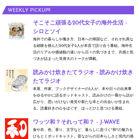
WEEKLY PICKUP!!
そこそこ頑張る20代女子の海外生活 -
シロとソイ
海外での暮らしや働き方、日本への帰国など、それぞれ異な
る経験を積んだ20代女子2人が本音で語り合う番組。海外生
活のリアルや価値観の違いから日々の気づきまで、共感と気
づきが詰まった等身大のトークが満載。
読みかけ炊きたてラジオ - 読みかけ炊き
たてラジオ
本屋、作家、ブックデザイナーの3人が、本や日々の出来事
をゆるやかに語るポッドキャスト。読みかけの一冊から話が
広がり、思いがけない発見や新たな本との出会いが生まれ
る。読書好きの心をほぐす、ほっとひと息つける番組。
ワッツ和？それって和？ - J-WAVE
食や衣、色、香り、文字など、暮らしに息づく"和"の魅力を
ひもとくポッドキャスト。昔ながらの日本らしさと現代の感