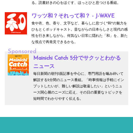
る。読書好きの心をほぐす、ほっとひと息つける番組。
ワッツ和？それって和？ - J-WAVE
食や衣、色、香り、文字など、暮らしに息づく"和"の魅力を
ひもとくポッドキャスト。昔ながらの日本らしさと現代の感
性を行き来しながら、何気ない日常に隠れた「和」を、新た
な視点で再発見できるかも。
Sponsored
Mainichi Catch 5分でサクッとわかる
ニュース
毎日新聞の朝刊1面記事を中心に、専門用語を噛み砕いて
解説する5分間のニュース番組。「時事情報は手軽にイン
プットしたいが、難しい解説は敬遠したい」というニュ
ース関心層のニーズに応え、その日の重要なトピックを
短時間でわかりやすく伝える。