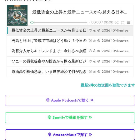
最低賃金の上昇と最新ニュースから見える日本経済の行方は？
-
00:00
/
00:00
最低賃金の上昇と最新ニュースから見える日
℗ & © 2026 10Minutes
本経済の行方は？
円高と利上げ警戒で市場はどう動く？今日の
℗ & © 2026 10Minutes
注目ニュースは？
為替介入からAIトレンドまで、今知るべき経
℗ & © 2026 10Minutes
済の動きとは？
ソニーの買収提案やAI投資から探る最新ビジ
℗ & © 2026 10Minutes
ネスの注目点とは？
原油高や株価急落、いま世界経済で何が起き
℗ & © 2026 10Minutes
ている？
最新5件の放送回を聴取できます
Apple Podcastsで聴く
Spotifyで番組を探す
AmazonMusicで探す