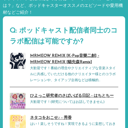
は？」など、
ポッドキャスターオススメのエピソードや愛用機
材などご紹介！
Q: ポッドキャスト配信者同士のコ
ラボ配信は可能ですか?
MRMEOW REMIX [K-Pop音樂二創] -
MRMEOW REMIX [貓先森Remix]
大歓迎です！番組の理念やクリエイティブな音楽スタイ
ルに共感していただける他のクリエイター様とのコラボ
レーションや、タイアップ企画などは積極的...
ひよっこ研究者のさばいばる日記 - はちとちー
大歓迎です！(研究についてはお話しできません)
ネタコをおこせ♪ - 秀香
はい！楽しそうですね！実現できるように妄想しておき