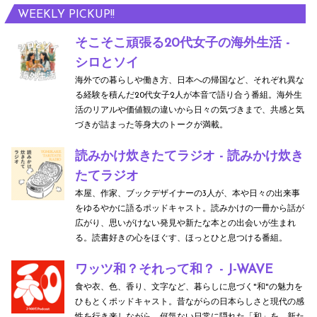
WEEKLY PICKUP!!
そこそこ頑張る20代女子の海外生活 -
シロとソイ
海外での暮らしや働き方、日本への帰国など、それぞれ異な
る経験を積んだ20代女子2人が本音で語り合う番組。海外生
活のリアルや価値観の違いから日々の気づきまで、共感と気
づきが詰まった等身大のトークが満載。
読みかけ炊きたてラジオ - 読みかけ炊き
たてラジオ
本屋、作家、ブックデザイナーの3人が、本や日々の出来事
をゆるやかに語るポッドキャスト。読みかけの一冊から話が
広がり、思いがけない発見や新たな本との出会いが生まれ
る。読書好きの心をほぐす、ほっとひと息つける番組。
ワッツ和？それって和？ - J-WAVE
食や衣、色、香り、文字など、暮らしに息づく"和"の魅力を
ひもとくポッドキャスト。昔ながらの日本らしさと現代の感