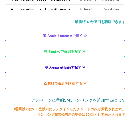
Reform
Emotional Intelligence in Toxic
A Conversation about the AI Growth
© Jonathan H. Westover
Organizations
Dividend: Expanding Employment and
最新5件の放送回を聴取できます
Elevating Skills
Apple Podcastsで聴く
Spotifyで番組を探す
AmazonMusicで探す
RSSで番組を購読する
このページに番組SNSへのリンクを追加するには？
1週間以内に200位以内にランクインしたチャートのみが掲載されます。
ランキング200位未満の場合は201位として表示されます