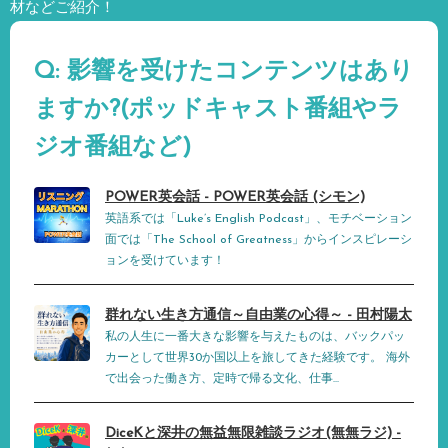
材などご紹介！
Q: 影響を受けたコンテンツはあり
ますか?(ポッドキャスト番組やラ
ジオ番組など)
POWER英会話 - POWER英会話 (シモン)
英語系では「Luke’s English Podcast」、モチベーション
面では「The School of Greatness」からインスピレーシ
ョンを受けています！
群れない生き方通信～自由業の心得～ - 田村陽太
私の人生に一番大きな影響を与えたものは、バックパッ
カーとして世界30か国以上を旅してきた経験です。 海外
で出会った働き方、定時で帰る文化、仕事...
DiceKと深井の無益無限雑談ラジオ(無無ラジ) -