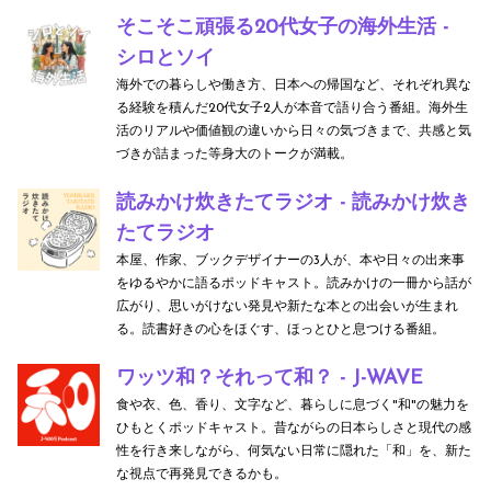
そこそこ頑張る20代女子の海外生活 -
シロとソイ
海外での暮らしや働き方、日本への帰国など、それぞれ異な
る経験を積んだ20代女子2人が本音で語り合う番組。海外生
活のリアルや価値観の違いから日々の気づきまで、共感と気
づきが詰まった等身大のトークが満載。
読みかけ炊きたてラジオ - 読みかけ炊き
たてラジオ
本屋、作家、ブックデザイナーの3人が、本や日々の出来事
をゆるやかに語るポッドキャスト。読みかけの一冊から話が
広がり、思いがけない発見や新たな本との出会いが生まれ
る。読書好きの心をほぐす、ほっとひと息つける番組。
ワッツ和？それって和？ - J-WAVE
食や衣、色、香り、文字など、暮らしに息づく"和"の魅力を
ひもとくポッドキャスト。昔ながらの日本らしさと現代の感
性を行き来しながら、何気ない日常に隠れた「和」を、新た
な視点で再発見できるかも。