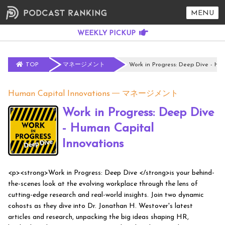
MENU
TOP
マネージメント
Work in Progress: Deep Dive - Hu
Human Capital Innovations
マネージメント
Work in Progress: Deep Dive
- Human Capital
Innovations
<p><strong>Work in Progress: Deep Dive </strong>is your behind-
the-scenes look at the evolving workplace through the lens of
cutting-edge research and real-world insights. Join two dynamic
cohosts as they dive into Dr. Jonathan H. Westover's latest
articles and research, unpacking the big ideas shaping HR,