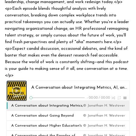
leadership, change management, and work redesign today.</p>
<p>Each episode blends thoughtful analysis with lively
conversation, breaking down complex workplace trends into
practical takeaways you can actually use. Whether you're a leader
navigating organizational change, an HR professional reimagining
talent strategy, or simply curious about the future of work, you'll
find fresh perspectives and plenty of "aha" moments here.</p>
<p>Expect candid discussion, occasional debates, and the kind of
banter that makes even the densest research feel accessible.
Because the world of work is constantly shifting—and this podcast
is your guide to making sense of it all, one conversation at a time.
</p>
A Conversation about Integrating Metrics, AI, and Empathy
-
00:00
/
00:00
A Conversation about Integrating Metrics,
© Jonathan H. Westover
AI, and Empathy
A Conversation about Going Beyond
© Jonathan H. Westover
Engineers: The Diffusion of Agentic AI in
A Conversation about Higher Education's
© Jonathan H. Westover
Enterprise
Hidden Crisis: Bullying and Institutional
A Conversation about the Paradox of
© Jonathan H. Westover