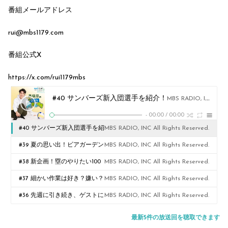
番組メールアドレス
rui@mbs1179.com
番組公式X
https://x.com/rui1179mbs
#40 サンバーズ新入団選手を紹介！
MBS RADIO, INC All Rights Reserved.
-
00:00
/
00:00
#40 サンバーズ新入団選手を紹
MBS RADIO, INC All Rights Reserved.
介！
#39 夏の思い出！ビアガーデン
MBS RADIO, INC All Rights Reserved.
での売り子体験！
#38 新企画！塁のやりたい100
MBS RADIO, INC All Rights Reserved.
のこと！
#37 細かい作業は好き？嫌い？
MBS RADIO, INC All Rights Reserved.
オフの過ごし方
#36 先週に引き続き、ゲストに
MBS RADIO, INC All Rights Reserved.
大谷亮平さん！竹下佳江さん！
最新5件の放送回を聴取できます
「もし生まれ変わった