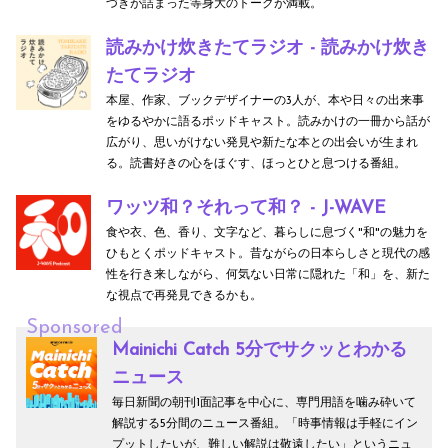
づきが詰まった等身大のトークが満載。
読みかけ炊きたてラジオ - 読みかけ炊き
たてラジオ
本屋、作家、ブックデザイナーの3人が、本や日々の出来事
をゆるやかに語るポッドキャスト。読みかけの一冊から話が
広がり、思いがけない発見や新たな本との出会いが生まれ
る。読書好きの心をほぐす、ほっとひと息つける番組。
ワッツ和？それって和？ - J-WAVE
食や衣、色、香り、文字など、暮らしに息づく"和"の魅力を
ひもとくポッドキャスト。昔ながらの日本らしさと現代の感
性を行き来しながら、何気ない日常に隠れた「和」を、新た
な視点で再発見できるかも。
Sponsored
Mainichi Catch 5分でサクッとわかる
ニュース
毎日新聞の朝刊1面記事を中心に、専門用語を噛み砕いて
解説する5分間のニュース番組。「時事情報は手軽にイン
プットしたいが、難しい解説は敬遠したい」というニュ