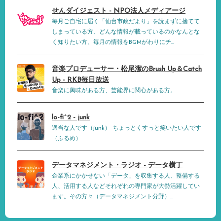
せんダイジェスト - NPO法人メディアージ
毎月ご自宅に届く「仙台市政だより」を読まずに捨てて
しまっている方、どんな情報が載っているのかなんとな
く知りたい方、毎月の情報をBGMがわりにチ...
音楽プロデューサー・松尾潔のBrush Up＆Catch
Up - RKB毎日放送
音楽に興味がある方、芸能界に関心がある方。
lo-fi^2 - junk
適当な人です（junk） ちょっとくすっと笑いたい人です
（ふるめ）
データマネジメント・ラジオ - データ横丁
企業系にかかせない「データ」を収集する人、整備する
人、活用する人などそれぞれの専門家が大勢活躍してい
ます。その方々（データマネジメント分野）...