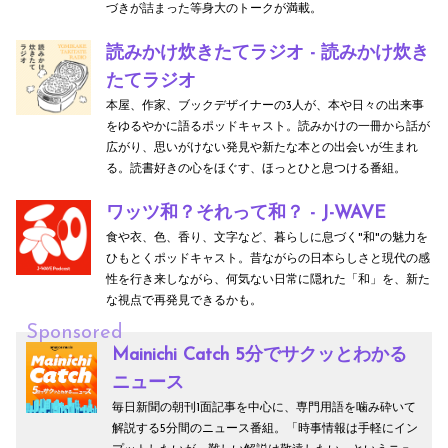
づきが詰まった等身大のトークが満載。
読みかけ炊きたてラジオ - 読みかけ炊き
たてラジオ
本屋、作家、ブックデザイナーの3人が、本や日々の出来事
をゆるやかに語るポッドキャスト。読みかけの一冊から話が
広がり、思いがけない発見や新たな本との出会いが生まれ
る。読書好きの心をほぐす、ほっとひと息つける番組。
ワッツ和？それって和？ - J-WAVE
食や衣、色、香り、文字など、暮らしに息づく"和"の魅力を
ひもとくポッドキャスト。昔ながらの日本らしさと現代の感
性を行き来しながら、何気ない日常に隠れた「和」を、新た
な視点で再発見できるかも。
Sponsored
Mainichi Catch 5分でサクッとわかる
ニュース
毎日新聞の朝刊1面記事を中心に、専門用語を噛み砕いて
解説する5分間のニュース番組。「時事情報は手軽にイン