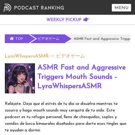
MENU
TOP
ビデオゲーム
ASMR Fast and Aggressive Trigger
LyraWhispersASMR
ビデオゲーム
ASMR Fast and Aggressive
Triggers Mouth Sounds -
LyraWhispersASMR
Relájate. Deja que el estrés de tu día se disuelva mientras te
susurro y hago mouth sounds muy cerquita de tu oído. Este
podcast es tu refugio personal, lleno de chasquidos, soplos y
sonidos de boca binaurales diseñados para darte esos tingles que
te ayudan a dormir.