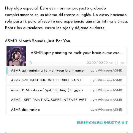
Hay algo especial: Este es mi primer proyecto grabado
completamente en un idioma diferente al inglés. Lo estoy haciendo
solo para ti, para ofrecerte una experiencia aún más íntima y única.
Ponte los auriculares, cierra los ojos y déjame cuidarte.
ASMR Mouth Sounds: Just For You
ASMR spit painting to melt your brain nurse exam f4m Roleplay
-
00:00
/
00:00
ASMR spit painting to melt your brain nurse
LyraWhispersASMR
exam f4m Roleplay
ASMR SPIT PAINTING WITH EDIBLE PAINT
LyraWhispersASMR
2025 Roleplay
asmr | 13 Minutes of Spit Painting ( triggers
LyraWhispersASMR
f4m)
ASMR - SPIT PAINTING, SUPER INTENSE WET
LyraWhispersASMR
AND DRY MOUTH SOUNDS (F4A)
ASMR dick rating
LyraWhispersASMR
最新5件の放送回を聴取できます