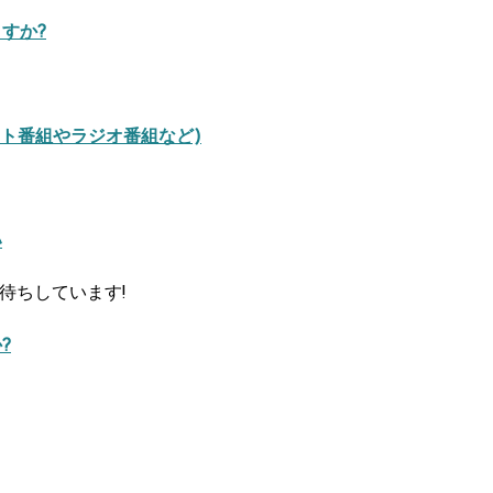
すか?
ト番組やラジオ番組など)
い
待ちしています!
?