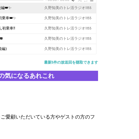
-
00:00
/
00:00
編👑✨
久野知美のトレ活ラジオ1155
乗車👑✨
久野知美のトレ活ラジオ1155
初乗車‼️
久野知美のトレ活ラジオ1155

久野知美のトレ活ラジオ1155
後編)
久野知美のトレ活ラジオ1155
最新5件の放送回を聴取できます
の気になるあれこれ
をご愛顧いただいている方やゲストの方のフ