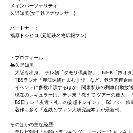
メインパーソナリティ：
久野知美(女子鉄アナウンサー)
パートナー：
福原トシヒロ (元近鉄名物広報マン)
・プロフィール
🚂久野知美
大阪府出身。 テレ朝「タモリ倶楽部」、NHK「鉄オタ
TBSラジオ「赤江珠緒たまむすび」など、鉄道関連企画
イベントに多数出演するほか、関東私鉄の列車自動放送
現在のレギュラーは、テレ東「教えて!ツアーの達人」「
BS日テレ「友近・礼二の妄想トレイン」、BSフジ「鉄
著作も多く「近鉄とファン大研究読本」が最新刊。
そのほかの主な経歴:
テレビ朝日「お願い!ランキング」スーパーJチャンネル