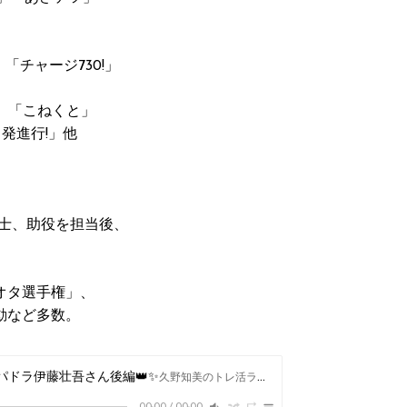
チャージ730!」
グ」「こねくと」
発進行!」他
転士、助役を担当後、
オタ選手権」、
動など多数。
スパドラ伊藤壮吾さん後編👑✨
久野知美のトレ活ラジオ1155