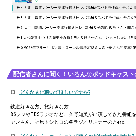
#44 大井川鐵道 パーシー春運行最終日レポ③🚂&スパドラ伊藤壮吾さん後
#43 大井川鐵道 パーシー春運行最終日レポ②🚂＆スパドラ伊藤壮吾さん初
#42 大井川鐵道パーシー春運行最終日レポ①🚂＆民鉄協 飯島さん・関さん
#41 大和鉄道まつりの歴史を深掘り‼️✨ ＆鉄ナ〜さん、いらっしゃい！📮
#40 2026年ブルーリボン賞・ローレル賞決定🏆＆大森正樹さん初乗車‼️(
配信者さんに聞く！いろんなポッドキャスト
どんな人に聴いてほしいですか?
鉄道好きな方、旅好きな方！
BSフジやTBSラジオなど、久野知美が出演してきた番組
ァンさん、福原トシヒロの各ラジオリスナーの方etc.