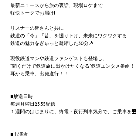
最新ニュースから旅の裏話、現場ロケまで
軽快トークでお届け!
リスナーの皆さんと共に
鉄道の「今」「昔」を掘り下げ、未来にワクワクする
鉄道の魅力をぎゅっと凝縮した30分🎶
現役鉄道マンや鉄道ファンゲストも登場し、
“聞くだけで鉄道旅に出かけたくなる”鉄道エンタメ番組！
耳から乗車、出発進行！！
■放送日時
毎週月曜日23:55配信
１週間のはじまりに、終電・夜行列車気分で、ご乗車を🌉🎙
■出演者