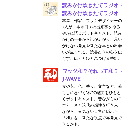
読みかけ炊きたてラジオ -
読みかけ炊きたてラジオ
本屋、作家、ブックデザイナーの
3人が、本や日々の出来事をゆる
やかに語るポッドキャスト。読み
かけの一冊から話が広がり、思い
がけない発見や新たな本との出会
いが生まれる。読書好きの心をほ
ぐす、ほっとひと息つける番組。
ワッツ和？それって和？ -
J-WAVE
食や衣、色、香り、文字など、暮
らしに息づく"和"の魅力をひもと
くポッドキャスト。昔ながらの日
本らしさと現代の感性を行き来し
ながら、何気ない日常に隠れた
「和」を、新たな視点で再発見で
きるかも。