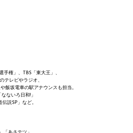
選手権」、TBS「東大王」、
のテレビやラジオ、
や飯坂電車の駅アナウンスも担当。
なないろ日和!」
道伝説SP」など。
」「あさテツ」