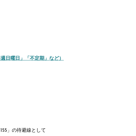
毎週日曜日」「不定期」など）
1155」の待避線として