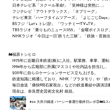
日本テレビ系「スクール革命!」「笑神様は突然に…」
フジテレビ「アウトデラックス」「ネプリーグ」
テレビ東京「ハーフタイムツアーズ」「よじごじDays」「
BSフジ「Let’s トレ活!」 「ワッチミー!TV×TV」
TBSラジオ「乗りものニュース1155」「金曜ボイスロ
NHKラジオ「今日は一日“鉄うた三昧”」「鉄旅・音旅出
🚂福原トシヒロ
1975年に近畿日本鉄道(株)に入社。駅業務、車掌、運
1994年から広報部に所属(マスコミや社内誌を担当)し、
2011年に自らロケーションサービス立ち上げる。
鉄道知識に精通しており、NHK「ブラタモリ」や「鉄
毎日放送「痛快!!明石家視台」などの鉄道番組や講演活
現在は、奈良歴史芸術文化村 統括。
#44 大井川鐵道 パーシー春運行最終日レポ③🚂&