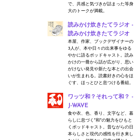
で、共感と気づきが詰まった等身
大のトークが満載。
読みかけ炊きたてラジオ -
読みかけ炊きたてラジオ
本屋、作家、ブックデザイナーの
3人が、本や日々の出来事をゆる
やかに語るポッドキャスト。読み
かけの一冊から話が広がり、思い
がけない発見や新たな本との出会
いが生まれる。読書好きの心をほ
ぐす、ほっとひと息つける番組。
ワッツ和？それって和？ -
J-WAVE
食や衣、色、香り、文字など、暮
らしに息づく"和"の魅力をひもと
くポッドキャスト。昔ながらの日
本らしさと現代の感性を行き来し