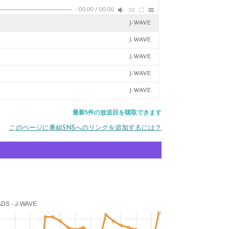
-
00:00
/
00:00
J-WAVE
J-WAVE
J-WAVE
J-WAVE
J-WAVE
最新5件の放送回を聴取できます
このページに番組SNSへのリンクを追加するには？