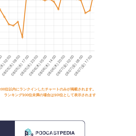
200位以内にランクインしたチャートのみが掲載されます。
ランキング200位未満の場合は201位として表示されます