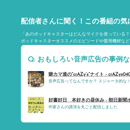
配信者さんに聞く！
この番組の気
「あのポッドキャスターはどんなマイクを使っている？
ポッドキャスターオススメのエピソードや愛用機材など
Q: おもしろい音声広告の事例
癖カマ達の“crAZy’s”ナイト - crAZys04
音声広告ってなんですか？ スジャータ的な
好書好日 本好きの昼休み - 朝日新聞
作家さんの講演を丸ごと配信しました