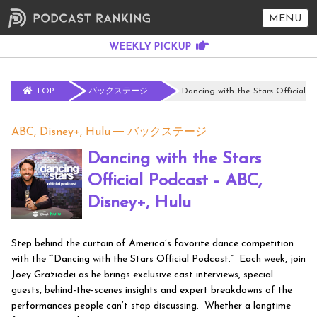
MENU
TOP
バックステージ
Dancing with the Stars Official P
ABC, Disney+, Hulu
バックステージ
Dancing with the Stars
Official Podcast - ABC,
Disney+, Hulu
Step behind the curtain of America’s favorite dance competition
with the “‘Dancing with the Stars Official Podcast.” Each week, join
Joey Graziadei as he brings exclusive cast interviews, special
guests, behind-the-scenes insights and expert breakdowns of the
performances people can’t stop discussing. Whether a longtime