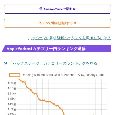
own
Part
of
Nig
AmazonMusicで探す
y
Fam
ht
Bre
e
Bre
RSSで番組を購読する
akd
Nig
akd
このページに番組SNSへのリンクを追加するには？
own
ht
own
Bre
ApplePodcastカテゴリー内ランキング遷移
akd
「バックステージ」カテゴリーのランキングを見る
own