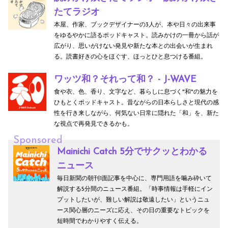
たてラジオ
本屋、作家、ブックデザイナーの3人が、本や日々の出来事
をゆるやかに語るポッドキャスト。読みかけの一冊から話が
広がり、思いがけない発見や新たな本との出会いが生まれ
る。読書好きの心をほぐす、ほっとひと息つける番組。
ワッツ和？それって和？ - J-WAVE
食や衣、色、香り、文字など、暮らしに息づく"和"の魅力を
ひもとくポッドキャスト。昔ながらの日本らしさと現代の感
性を行き来しながら、何気ない日常に隠れた「和」を、新た
な視点で再発見できるかも。
Sponsored
Mainichi Catch 5分でサクッとわかる
ニュース
毎日新聞の朝刊1面記事を中心に、専門用語を噛み砕いて
解説する5分間のニュース番組。「時事情報は手軽にイン
プットしたいが、難しい解説は敬遠したい」というニュ
ース関心層のニーズに応え、その日の重要なトピックを
短時間でわかりやすく伝える。