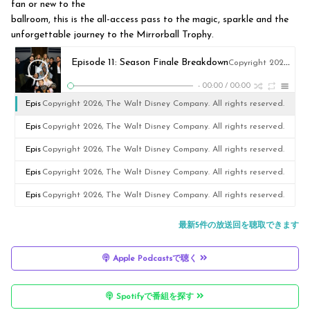
fan or new to the
ballroom, this is the all-access pass to the magic, sparkle and the
unforgettable journey to the Mirrorball Trophy.
Episode 11: Season Finale Breakdown
Copyright 2026, The Walt Disney Company. All rights reserved.
-
00:00
/
00:00
Epis
Copyright 2026, The Walt Disney Company. All rights reserved.
ode
Epis
Copyright 2026, The Walt Disney Company. All rights reserved.
11:
ode
Epis
Copyright 2026, The Walt Disney Company. All rights reserved.
Sea
10:
ode
Epis
Copyright 2026, The Walt Disney Company. All rights reserved.
son
Sem
9:
ode
Epis
Copyright 2026, The Walt Disney Company. All rights reserved.
Fina
i-
20t
8:
ode
最新5件の放送回を聴取できます
le
Fina
h
Roc
7:
Bre
Apple Podcastsで聴く
ls
Birt
k &
Hall
akd
Bre
hda
Roll
owe
Spotifyで番組を探す
own
akd
y
Hall
en