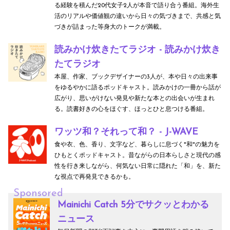
る経験を積んだ20代女子2人が本音で語り合う番組。海外生
活のリアルや価値観の違いから日々の気づきまで、共感と気
づきが詰まった等身大のトークが満載。
読みかけ炊きたてラジオ - 読みかけ炊き
たてラジオ
本屋、作家、ブックデザイナーの3人が、本や日々の出来事
をゆるやかに語るポッドキャスト。読みかけの一冊から話が
広がり、思いがけない発見や新たな本との出会いが生まれ
る。読書好きの心をほぐす、ほっとひと息つける番組。
ワッツ和？それって和？ - J-WAVE
食や衣、色、香り、文字など、暮らしに息づく"和"の魅力を
ひもとくポッドキャスト。昔ながらの日本らしさと現代の感
性を行き来しながら、何気ない日常に隠れた「和」を、新た
な視点で再発見できるかも。
Sponsored
Mainichi Catch 5分でサクッとわかる
ニュース