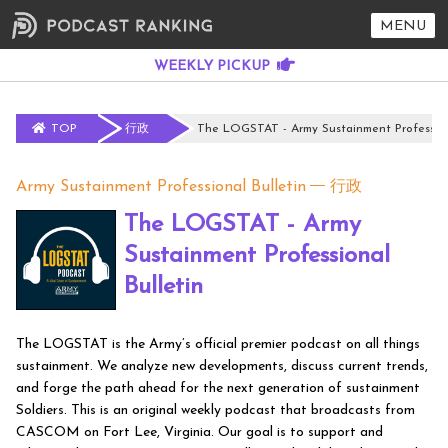
MENU
TOP
行政
The LOGSTAT - Army Sustainment Profession
Army Sustainment Professional Bulletin
行政
The LOGSTAT - Army
Sustainment Professional
Bulletin
The LOGSTAT is the Army’s official premier podcast on all things
sustainment. We analyze new developments, discuss current trends,
and forge the path ahead for the next generation of sustainment
Soldiers. This is an original weekly podcast that broadcasts from
CASCOM on Fort Lee, Virginia. Our goal is to support and