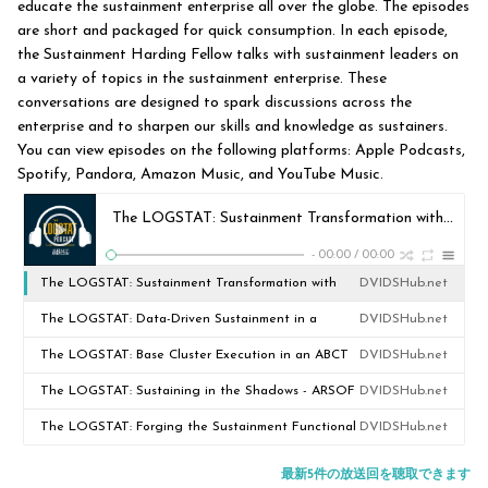
educate the sustainment enterprise all over the globe. The episodes
are short and packaged for quick consumption. In each episode,
the Sustainment Harding Fellow talks with sustainment leaders on
a variety of topics in the sustainment enterprise. These
conversations are designed to spark discussions across the
enterprise and to sharpen our skills and knowledge as sustainers.
You can view episodes on the following platforms: Apple Podcasts,
Spotify, Pandora, Amazon Music, and YouTube Music.
The LOGSTAT: Sustainment Transformation with AMC
-
00:00
/
00:00
The LOGSTAT: Sustainment Transformation with
DVIDSHub.net
AMC
The LOGSTAT: Data-Driven Sustainment in a
DVIDSHub.net
Contested Environment
The LOGSTAT: Base Cluster Execution in an ABCT
DVIDSHub.net
The LOGSTAT: Sustaining in the Shadows - ARSOF
DVIDSHub.net
Support
The LOGSTAT: Forging the Sustainment Functional
DVIDSHub.net
Data Analyst
最新5件の放送回を聴取できます