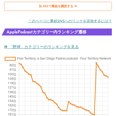
s
e
t
a
o
RSSで番組を購読する
P
P
o
lk
tr
このページに番組SNSへのリンクを追加するには？
a
a
b
s
a
d
d
e
P
d
ApplePodcastカテゴリー内ランキング遷移
r
r
b
a
e
e
「野球」カテゴリーのランキングを見る
e
u
d
d
s
s,
y
r
e
d
A
e
e
a
e
J
r
s
dl
b
P
s,
tr
in
u
r
i
a
e,
t,
el
n
d
P
Pi
le
si
e
a
v
r
d
d
d