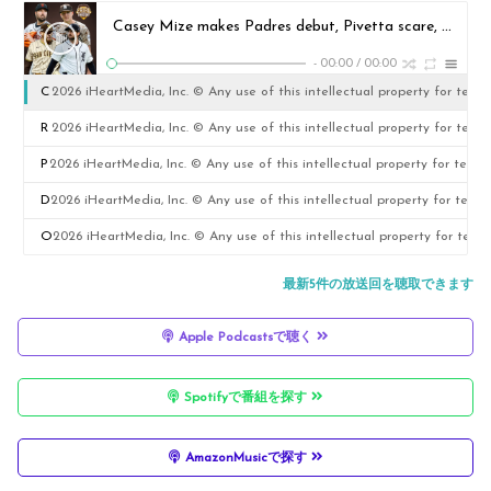
Casey Mize makes Padres debut, Pivetta scare, Kyle Glaser stops by
-
00:00
/
00:00
C
2026 iHeartMedia, Inc. © Any use of this intellectual property for text 
a
R
2026 iHeartMedia, Inc. © Any use of this intellectual property for text 
s
a
P
2026 iHeartMedia, Inc. © Any use of this intellectual property for text a
e
y
a
D
2026 iHeartMedia, Inc. © Any use of this intellectual property for text 
y
a
d
e
O
2026 iHeartMedia, Inc. © Any use of this intellectual property for text 
M
n
r
n
n
最新5件の放送回を聴取できます
iz
d
e
n
e
e
Apple Podcastsで聴く
M
s
is
w
m
iz
n
L
e
Spotifyで番組を探す
a
e
e
i
e
k
a
e
n
k
AmazonMusicで探す
e
r
d
t
t