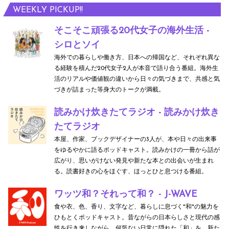
WEEKLY PICKUP!!
e
w
u
l
a
r
it
ri
a
s
そこそこ頑張る20代女子の海外生活 -
st
h
シロとソイ
n
s
e,
海外での暮らしや働き方、日本への帰国など、それぞれ異な
o
d
g
u
t
る経験を積んだ20代女子2人が本音で語り合う番組。海外生
p
e
t
n
o
活のリアルや価値観の違いから日々の気づきまで、共感と気
づきが詰まった等身大のトークが満載。
s
a
h
t
o
b
d
e
o
lit
読みかけ炊きたてラジオ - 読みかけ炊き
y
li
たてラジオ
t
u
tl
本屋、作家、ブックデザイナーの3人が、本や日々の出来事
n
r
c
e
をゆるやかに語るポッドキャスト。読みかけの一冊から話が
e
a
h
t
広がり、思いがけない発見や新たな本との出会いが生まれ
る。読書好きの心をほぐす、ほっとひと息つける番組。
m
d
a
o
o
e
b
o
ワッツ和？それって和？ - J-WAVE
v
食や衣、色、香り、文字など、暮らしに息づく"和"の魅力を
d
l
la
ひもとくポッドキャスト。昔ながらの日本らしさと現代の感
e
e
e
t
性を行き来しながら、何気ない日常に隠れた「和」を、新た