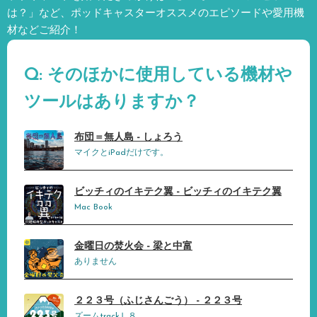
は？」など、
ポッドキャスターオススメのエピソードや愛用機
材などご紹介！
Q: そのほかに使用している機材や
ツールはありますか？
布団＝無人島 - しょろう
マイクとiPadだけです。
ビッチィのイキテク翼 - ビッチィのイキテク翼
Mac Book
金曜日の焚火会 - 梁と中富
ありません
２２３号（ふじさんごう） - ２２３号
ズームtrackＬ８