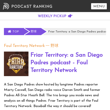
MENU
TOP
野球
Friar Territory: a San Diego Padres podcast -
Foul Territory Network
野球
Friar Territory: a San Diego
Padres podcast - Foul
Territory Network
A San Diego Padres show hosted by longtime Padres reporter
Marty Caswell, San Diego radio voice Darren Smith and former
Padres All-Star Heath Bell. The trio brings you inside news and
analysis on all things Padres. Friar Territory is part of the Foul
Territory Network: Baseball the way it should be covered!