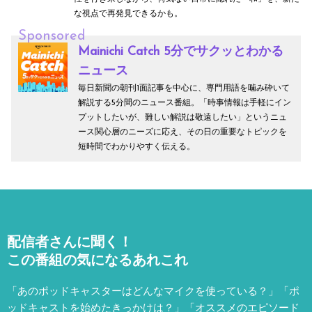
な視点で再発見できるかも。
s
a
?
e
Sponsored
d
?
Mainichi Catch 5分でサクッとわかる
li
ニュース
n
毎日新聞の朝刊1面記事を中心に、専門用語を噛み砕いて
解説する5分間のニュース番組。「時事情報は手軽にイン
e
プットしたいが、難しい解説は敬遠したい」というニュ
ース関心層のニーズに応え、その日の重要なトピックを
短時間でわかりやすく伝える。
配信者さんに聞く！
この番組の気になるあれこれ
「あのポッドキャスターはどんなマイクを使っている？」「ポ
ッドキャストを始めたきっかけは？」「オススメのエピソード