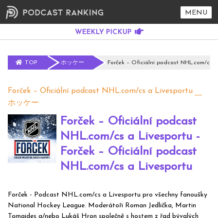
MENU
TOP
ホッケー
Forček – Oficiální podcast NHL.com/cs a
Forček – Oficiální podcast NHL.com/cs a Livesportu
ホッケー
Forček – Oficiální podcast
NHL.com/cs a Livesportu -
Forček – Oficiální podcast
NHL.com/cs a Livesportu
Forček - Podcast NHL.com/cs a Livesportu pro všechny fanoušky
National Hockey League. Moderátoři Roman Jedlička, Martin
Tomaides a/nebo Lukáš Hron společně s hostem z řad bývalých