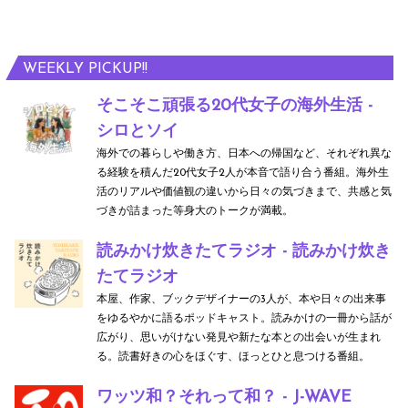
WEEKLY PICKUP!!
そこそこ頑張る20代女子の海外生活 -
シロとソイ
海外での暮らしや働き方、日本への帰国など、それぞれ異な
る経験を積んだ20代女子2人が本音で語り合う番組。海外生
活のリアルや価値観の違いから日々の気づきまで、共感と気
づきが詰まった等身大のトークが満載。
読みかけ炊きたてラジオ - 読みかけ炊き
たてラジオ
本屋、作家、ブックデザイナーの3人が、本や日々の出来事
をゆるやかに語るポッドキャスト。読みかけの一冊から話が
広がり、思いがけない発見や新たな本との出会いが生まれ
る。読書好きの心をほぐす、ほっとひと息つける番組。
ワッツ和？それって和？ - J-WAVE