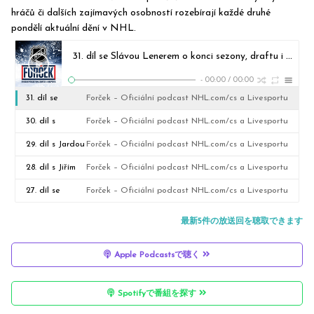
hráčů či dalších zajímavých osobností rozebírají každé druhé
pondělí aktuální dění v NHL.
31. díl se Slávou Lenerem o konci sezony, draftu i volném trhu v NHL
-
00:00
/
00:00
31. díl se
Forček – Oficiální podcast NHL.com/cs a Livesportu
Slávou
30. díl s
Forček – Oficiální podcast NHL.com/cs a Livesportu
Lenerem o
Jaroslavem
29. díl s Jardou
Forček – Oficiální podcast NHL.com/cs a Livesportu
konci sezony,
Hertlem o
Špačkem o
28. díl s Jiřím
Forček – Oficiální podcast NHL.com/cs a Livesportu
draftu i volném
finále Stanley
finále Stanley
Novotným o 2.
27. díl se
Forček – Oficiální podcast NHL.com/cs a Livesportu
trhu v NHL
Cupu
Cupu
kole play off i
Slavomírem
最新5件の放送回を聴取できます
o Sabres
Lenerem o 1.
Apple Podcastsで聴く
kole Stanley
Cupu
Spotifyで番組を探す