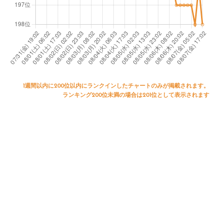
1週間以内に200位以内にランクインしたチャートのみが掲載されます。
ランキング200位未満の場合は201位として表示されます