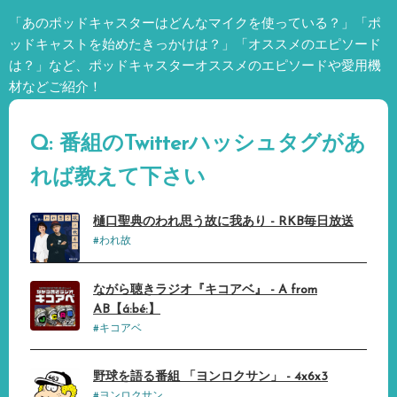
「あのポッドキャスターはどんなマイクを使っている？」「ポ
ッドキャストを始めたきっかけは？」「オススメのエピソード
は？」など、
ポッドキャスターオススメのエピソードや愛用機
材などご紹介！
Q: 番組のTwitterハッシュタグがあ
れば教えて下さい
樋口聖典のわれ思う故に我あり - RKB毎日放送
#われ故
ながら聴きラジオ『キコアベ』 - A from
AB【á:bé:】
#キコアベ
野球を語る番組 「ヨンロクサン」 - 4x6x3
#ヨンロクサン